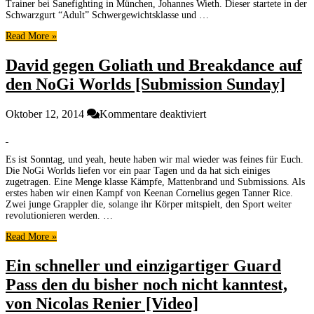
Finale
Trainer bei Sanefighting in München, Johannes Wieth. Dieser startete in der
der
Schwarzgurt “Adult” Schwergewichtsklasse und …
London
Read More »
Open
David gegen Goliath und Breakdance auf
den NoGi Worlds [Submission Sunday]
für
Oktober 12, 2014
Kommentare deaktiviert
David
gegen
Goliath
Es ist Sonntag, und yeah, heute haben wir mal wieder was feines für Euch.
und
Die NoGi Worlds liefen vor ein paar Tagen und da hat sich einiges
Breakdance
zugetragen. Eine Menge klasse Kämpfe, Mattenbrand und Submissions. Als
auf
erstes haben wir einen Kampf von Keenan Cornelius gegen Tanner Rice.
den
Zwei junge Grappler die, solange ihr Körper mitspielt, den Sport weiter
NoGi
revolutionieren werden. …
Worlds
Read More »
[Submission
Sunday]
Ein schneller und einzigartiger Guard
Pass den du bisher noch nicht kanntest,
von Nicolas Renier [Video]