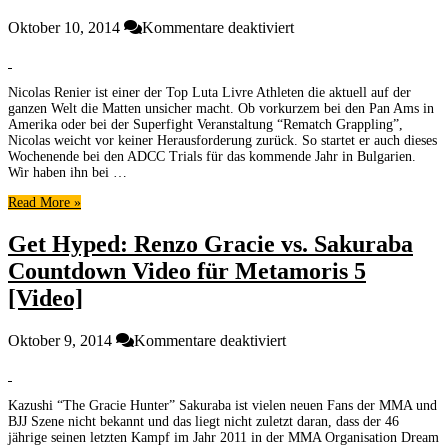
für
Oktober 10, 2014
Kommentare deaktiviert
Ein
schneller
und
Nicolas Renier ist einer der Top Luta Livre Athleten die aktuell auf der
einzigartiger
ganzen Welt die Matten unsicher macht. Ob vorkurzem bei den Pan Ams in
Guard
Amerika oder bei der Superfight Veranstaltung “Rematch Grappling”,
Pass
Nicolas weicht vor keiner Herausforderung zurück. So startet er auch dieses
den
Wochenende bei den ADCC Trials für das kommende Jahr in Bulgarien.
du
Wir haben ihn bei …
bisher
Read More »
noch
nicht
Get Hyped: Renzo Gracie vs. Sakuraba
kanntest,
von
Countdown Video für Metamoris 5
Nicolas
[Video]
Renier
[Video]
für
Oktober 9, 2014
Kommentare deaktiviert
Get
Hyped:
Renzo
Kazushi “The Gracie Hunter” Sakuraba ist vielen neuen Fans der MMA und
Gracie
BJJ Szene nicht bekannt und das liegt nicht zuletzt daran, dass der 46
vs.
jährige seinen letzten Kampf im Jahr 2011 in der MMA Organisation Dream
Sakuraba