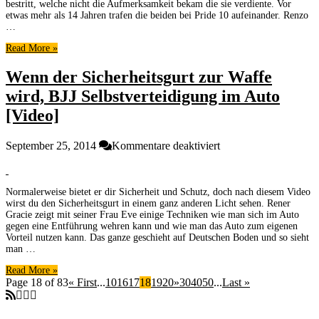
bestritt, welche nicht die Aufmerksamkeit bekam die sie verdiente. Vor
Countdown
etwas mehr als 14 Jahren trafen die beiden bei Pride 10 aufeinander. Renzo
Video
…
für
Read More »
Metamoris
5
Wenn der Sicherheitsgurt zur Waffe
[Video]
wird, BJJ Selbstverteidigung im Auto
[Video]
für
September 25, 2014
Kommentare deaktiviert
Wenn
der
Sicherheitsgurt
Normalerweise bietet er dir Sicherheit und Schutz, doch nach diesem Video
zur
wirst du den Sicherheitsgurt in einem ganz anderen Licht sehen. Rener
Waffe
Gracie zeigt mit seiner Frau Eve einige Techniken wie man sich im Auto
wird,
gegen eine Entführung wehren kann und wie man das Auto zum eigenen
BJJ
Vorteil nutzen kann. Das ganze geschieht auf Deutschen Boden und so sieht
Selbstverteidigung
man …
im
Read More »
Auto
Page 18 of 83
« First
...
10
16
17
18
19
20
»
30
40
50
...
Last »
[Video]