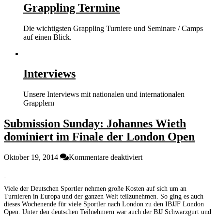
Grappling Termine
Die wichtigsten Grappling Turniere und Seminare / Camps
auf einen Blick.
Interviews
Unsere Interviews mit nationalen und internationalen
Grapplern
Submission Sunday: Johannes Wieth
dominiert im Finale der London Open
für
Oktober 19, 2014
Kommentare deaktiviert
Submission
Sunday:
Johannes
Viele der Deutschen Sportler nehmen große Kosten auf sich um an
Wieth
Turnieren in Europa und der ganzen Welt teilzunehmen. So ging es auch
dominiert
dieses Wochenende für viele Sportler nach London zu den IBJJF London
im
Open. Unter den deutschen Teilnehmern war auch der BJJ Schwarzgurt und