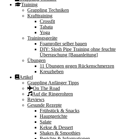
Training
Grappling Techniken
Krafttraining
Crossfit
Tabata
Yoga
Trainingsgeräte
Foamroller selber bauen
DIY: Slosh Pipe Training ohne feuchte
Überraschung [Bauanleitung]
Übungen
11 Übungen gegen Rückenschmerzen
Kreuzheben
Artikel
Grappling Anfänger Tipps
On The Road
Auf die Ringerohren
Reviews
Gesunde Rezepte
Frühstück & Snacks
Hauptgerichte
Salate
Kekse & Dessert
Shakes & Smoothies
Berichte & Informationen