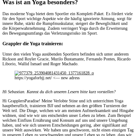
Was ist an Yoga besonders?
Das moderne Yoga bietet dem Sportler ein Komplett-Paket. Es fördert viele
für den Sport wichtige Aspekte wie die häufig ignorierte Atmung, sorgt für
innere Ruhe, stärkt die Rumpfmuskulatur, steigert die Beweglichkeit und
die Körperwahrnehmung. Zudem verringert Yoga durch die Erweiterung
des Bewegungsumfangs das Verletzungsrisiko im Sport.
Grappler die Yoga trainieren:
Unter den vielen Yoga ausübenden Sportlern befinden sich unter anderem
Rickson and Royler Gracie, Murilo Bustamante, Fernando Pontes, Ricardo
Liborio, Wallid Ismael und Roger Machado.
https://yogaforbjj.net/ <— new adress
Hi Sebastian. Kannst du dich unseren Lesern bitte kurz vorstellen?
Hi GrapplersParadise! Meine Verlobte Stine und ich unterrichten Yoga
hauptberuflich, trainieren BJJ und nehmen an den größten Turnieren der
Welt teil. Die Dinge, welchen wir am meisten Aufmerksamkeit und Hingabe
widmen, sind wie wir uns entscheiden unser Leben zu leben. Zum Beispiel
welchen Einfluss Ernährung und Konsum auf uns und unsere Umgebung
haben, und wie sich unseren Entscheidungen gering, aber signifikant auf
unsere Welt auswirken. Wir haben uns geschworen, nicht einen einzigen Tag
in unserem Leben zu verschwenden und unsere Leben so zu leben, dass wir