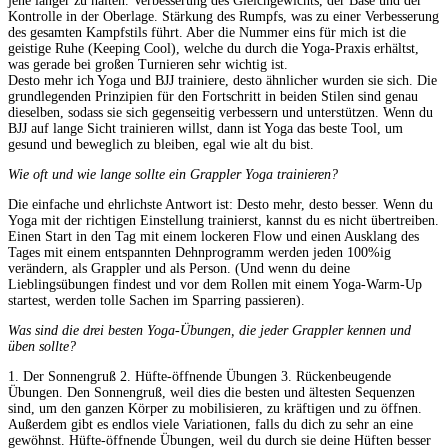
jene länger zu halten. Verbesserung des Gleichgewichts, der Base und der
Kontrolle in der Oberlage. Stärkung des Rumpfs, was zu einer Verbesserung
des gesamten Kampfstils führt. Aber die Nummer eins für mich ist die
geistige Ruhe (Keeping Cool), welche du durch die Yoga-Praxis erhältst,
was gerade bei großen Turnieren sehr wichtig ist.
Desto mehr ich Yoga und BJJ trainiere, desto ähnlicher wurden sie sich. Die
grundlegenden Prinzipien für den Fortschritt in beiden Stilen sind genau
dieselben, sodass sie sich gegenseitig verbessern und unterstützen. Wenn du
BJJ auf lange Sicht trainieren willst, dann ist Yoga das beste Tool, um
gesund und beweglich zu bleiben, egal wie alt du bist.
Wie oft und wie lange sollte ein Grappler Yoga trainieren?
Die einfache und ehrlichste Antwort ist: Desto mehr, desto besser. Wenn du
Yoga mit der richtigen Einstellung trainierst, kannst du es nicht übertreiben.
Einen Start in den Tag mit einem lockeren Flow und einen Ausklang des
Tages mit einem entspannten Dehnprogramm werden jeden 100%ig
verändern, als Grappler und als Person. (Und wenn du deine
Lieblingsübungen findest und vor dem Rollen mit einem Yoga-Warm-Up
startest, werden tolle Sachen im Sparring passieren).
Was sind die drei besten Yoga-Übungen, die jeder Grappler kennen und
üben sollte?
1. Der Sonnengruß 2. Hüfte-öffnende Übungen 3. Rückenbeugende
Übungen. Den Sonnengruß, weil dies die besten und ältesten Sequenzen
sind, um den ganzen Körper zu mobilisieren, zu kräftigen und zu öffnen.
Außerdem gibt es endlos viele Variationen, falls du dich zu sehr an eine
gewöhnst. Hüfte-öffnende Übungen, weil du durch sie deine Hüften besser