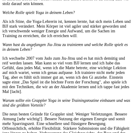
stolz darauf sein können.
Welche Rolle spielt Yoga in deinem Leben?
Als ich Stine, die Yoga-Lehrerin ist, kennen lernte, hat sich mein Leben und
BJJ stark verändert. Mein Körper ist viel agiler und stärker geworden und
ich verschwende weniger Energie und Aufwand, um die Sachen im
Training zu erreichen, die ich erreichen will.
Wann hast du angefangen Jiu-Jitsu zu trainieren und welche Rolle spielt es
in deinem Leben?
Ich wechselte 2007 vom Judo zum Jiu-Jitsu und es hat mich demütig und
reif werden lassen. Man kann so viel vom BJJ lernen und ich habe das
Gefühl, dass jedes Mal, wenn ich die Matte betrete, eine wichtige Lektion
auf mich wartet, wenn ich genau aufpasse. Ich trainiere nicht mehr jeden
Tag, aber es fühlt sich immer gut an, wenn ich den Gi anziehe. Einstein
sagte einst „Das Spiel ist die höchste Form der Forschung“, also spiele ich
mit den Techniken, die wir an der Akademie lernen und ich tappe fast jedes
Mal [lacht].
Warum sollte ein Grappler Yoga in seine Trainingsroutine einbauen und was
sind die größten Vorteile?
Die neun besten Gründe für Grappler sind: Weniger Verletzungen. Bessere
Atmung [sehr wichtig!]. Bessere Nutzung der eigenen Energie und somit
mehr Sparringszeit. Eine schnellere und flüssigere Bewegung.
Offensichtlich, erhöhte Flexibilität. Stärkere Submissions und die Fähigkeit