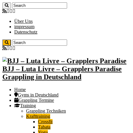
Über Uns
impressum
Datenschutz
BJJ – Luta Livre – Grapplers Paradise
Grappling in Deutschland
Home
Gyms in Deutschland
Grappling Termine
Training
Grappling Techniken
Krafttraining
Crossfit
Tabata
Yoga