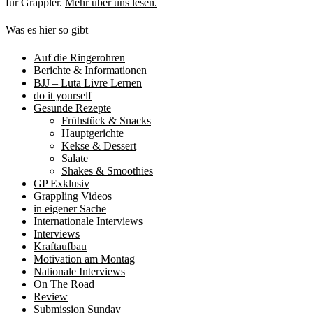
für Grappler.
Mehr über uns lesen.
Was es hier so gibt
Auf die Ringerohren
Berichte & Informationen
BJJ – Luta Livre Lernen
do it yourself
Gesunde Rezepte
Frühstück & Snacks
Hauptgerichte
Kekse & Dessert
Salate
Shakes & Smoothies
GP Exklusiv
Grappling Videos
in eigener Sache
Internationale Interviews
Interviews
Kraftaufbau
Motivation am Montag
Nationale Interviews
On The Road
Review
Submission Sunday