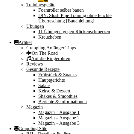
Trainingsgeräte
Foamroller selber bauen
DIY: Slosh Pipe Training ohne feuchte
Überraschung [Bauanleitung]
Übungen
11 Übungen gegen Rückenschmerzen
Kreuzheben
Artikel
Grappling Anfänger Tipps
On The Road
Auf die Ringerohren
Reviews
Gesunde Rezepte
Frühstück & Snacks
Hauptgerichte
Salate
Kekse & Dessert
Shakes & Smoothies
Berichte & Informationen
Magazin
Magazin – Ausgabe 1
Magazin – Ausgabe 2
Magazin – Ausgabe 3
Grappling Stile
BJJ – Brazilian Jiu-Jitsu