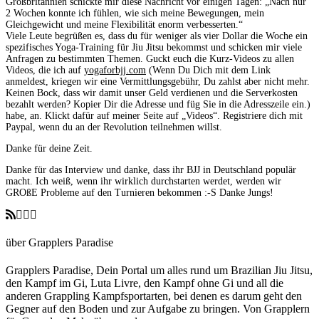
Großbritannien schickte mir diese Nachricht vor einigen Tagen: „Nach nur
2 Wochen konnte ich fühlen, wie sich meine Bewegungen, mein
Gleichgewicht und meine Flexibilität enorm verbesserten.“
Viele Leute begrüßen es, dass du für weniger als vier Dollar die Woche ein
spezifisches Yoga-Training für Jiu Jitsu bekommst und schicken mir viele
Anfragen zu bestimmten Themen. Guckt euch die Kurz-Videos zu allen
Videos, die ich auf
yogaforbjj.com
(Wenn Du Dich mit dem Link
anmeldest, kriegen wir eine Vermittlungsgebühr, Du zahlst aber nicht mehr.
Keinen Bock, dass wir damit unser Geld verdienen und die Serverkosten
bezahlt werden? Kopier Dir die Adresse und füg Sie in die Adresszeile ein.)
habe, an. Klickt dafür auf meiner Seite auf „Videos“. Registriere dich mit
Paypal, wenn du an der Revolution teilnehmen willst.
Danke für deine Zeit.
Danke für das Interview und danke, dass ihr BJJ in Deutschland populär
macht. Ich weiß, wenn ihr wirklich durchstarten werdet, werden wir
GROßE Probleme auf den Turnieren bekommen :-S Danke Jungs!
über Grapplers Paradise
Grapplers Paradise, Dein Portal um alles rund um Brazilian Jiu Jitsu,
den Kampf im Gi, Luta Livre, den Kampf ohne Gi und all die
anderen Grappling Kampfsportarten, bei denen es darum geht den
Gegner auf den Boden und zur Aufgabe zu bringen. Von Grapplern