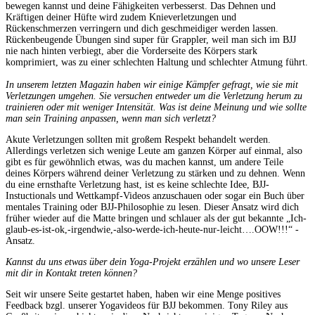
bewegen kannst und deine Fähigkeiten verbesserst. Das Dehnen und
Kräftigen deiner Hüfte wird zudem Knieverletzungen und
Rückenschmerzen verringern und dich geschmeidiger werden lassen.
Rückenbeugende Übungen sind super für Grappler, weil man sich im BJJ
nie nach hinten verbiegt, aber die Vorderseite des Körpers stark
komprimiert, was zu einer schlechten Haltung und schlechter Atmung führt.
In unserem letzten Magazin haben wir einige Kämpfer gefragt, wie sie mit
Verletzungen umgehen. Sie versuchen entweder um die Verletzung herum zu
trainieren oder mit weniger Intensität. Was ist deine Meinung und wie sollte
man sein Training anpassen, wenn man sich verletzt?
Akute Verletzungen sollten mit großem Respekt behandelt werden.
Allerdings verletzen sich wenige Leute am ganzen Körper auf einmal, also
gibt es für gewöhnlich etwas, was du machen kannst, um andere Teile
deines Körpers während deiner Verletzung zu stärken und zu dehnen. Wenn
du eine ernsthafte Verletzung hast, ist es keine schlechte Idee, BJJ-
Instuctionals und Wettkampf-Videos anzuschauen oder sogar ein Buch über
mentales Training oder BJJ-Philosophie zu lesen. Dieser Ansatz wird dich
früher wieder auf die Matte bringen und schlauer als der gut bekannte „Ich-
glaub-es-ist-ok,-irgendwie,-also-werde-ich-heute-nur-leicht….OOW!!!“ -
Ansatz.
Kannst du uns etwas über dein Yoga-Projekt erzählen und wo unsere Leser
mit dir in Kontakt treten können?
Seit wir unsere Seite gestartet haben, haben wir eine Menge positives
Feedback bzgl. unserer Yogavideos für BJJ bekommen. Tony Riley aus