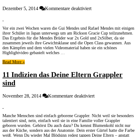
für
Dezember 5, 2014
Kommentare deaktiviert
Die
3
Stufen
Vor ein zwei Wochen waren die Gui Mendes und Rafael Mendes mit einigen
eines
ihrer Schüler in Japan unterwegs um am Rickson Gracie Cup teilzunehmen.
guten
Das Ergebnis für die Mendes Brüder war 2x Gold und 2xSilber, da sie
Top
zusammen jeweils ihre Gewichtsklasse und die Open Class gewannen. Aus
Games
den Kämpfen und dem vielen Videomaterial haben sie ein schönes
mit
Highlightvideo gebastelt welches …
Gui
Read More »
Mendes
+
11 Indizien das Deine Eltern Grappler
Technikdemonstration
sind
für
November 28, 2014
Kommentare deaktiviert
11
Indizien
das
Manche Menschen sind einfach geborene Grappler. Nicht weil sie besonders
Deine
talentiert sind, nein, einfach weil sie in eine Familie voller Grappler
Eltern
geboren wurden. Gehörst Du auch dazu? Du kennst Blumenkohl nicht nur
Grappler
aus der Küche, sondern aus der Anatomie. Dein erster Gürtel hatte die Farbe
sind
weiß. Wenn Du wieder Mal Blödsinn redest tappen Deine Eltern – anstatt