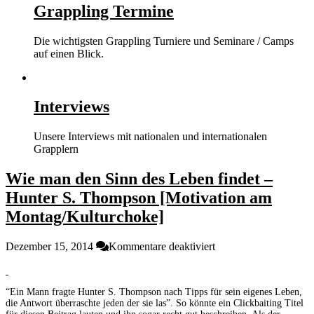
Grappling Termine
Die wichtigsten Grappling Turniere und Seminare / Camps
auf einen Blick.
Interviews
Unsere Interviews mit nationalen und internationalen
Grapplern
Wie man den Sinn des Leben findet –
Hunter S. Thompson [Motivation am
Montag/Kulturchoke]
für
Dezember 15, 2014
Kommentare deaktiviert
Wie
man
den
“Ein Mann fragte Hunter S. Thompson nach Tipps für sein eigenes Leben,
Sinn
die Antwort überraschte jeden der sie las”. So könnte ein Clickbaiting Titel
des