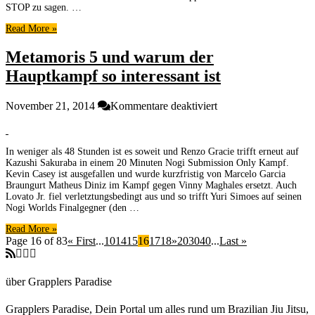
STOP zu sagen. …
Read More »
Metamoris 5 und warum der
Hauptkampf so interessant ist
für
November 21, 2014
Kommentare deaktiviert
Metamoris
5
und
In weniger als 48 Stunden ist es soweit und Renzo Gracie trifft erneut auf
warum
Kazushi Sakuraba in einem 20 Minuten Nogi Submission Only Kampf.
der
Kevin Casey ist ausgefallen und wurde kurzfristig von Marcelo Garcia
Hauptkampf
Braungurt Matheus Diniz im Kampf gegen Vinny Maghales ersetzt. Auch
so
Lovato Jr. fiel verletztungsbedingt aus und so trifft Yuri Simoes auf seinen
interessant
Nogi Worlds Finalgegner (den …
ist
Read More »
Page 16 of 83
« First
...
10
14
15
16
17
18
»
20
30
40
...
Last »
über Grapplers Paradise
Grapplers Paradise, Dein Portal um alles rund um Brazilian Jiu Jitsu,