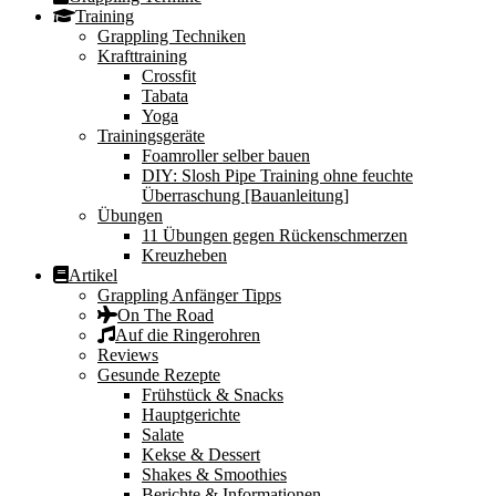
Training
Grappling Techniken
Krafttraining
Crossfit
Tabata
Yoga
Trainingsgeräte
Foamroller selber bauen
DIY: Slosh Pipe Training ohne feuchte
Überraschung [Bauanleitung]
Übungen
11 Übungen gegen Rückenschmerzen
Kreuzheben
Artikel
Grappling Anfänger Tipps
On The Road
Auf die Ringerohren
Reviews
Gesunde Rezepte
Frühstück & Snacks
Hauptgerichte
Salate
Kekse & Dessert
Shakes & Smoothies
Berichte & Informationen