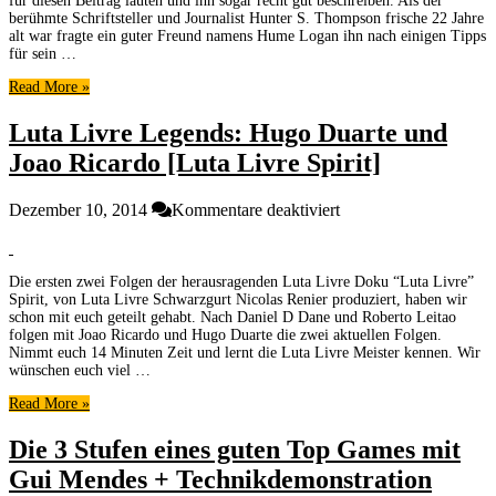
für diesen Beitrag lauten und ihn sogar recht gut beschreiben. Als der
Leben
berühmte Schriftsteller und Journalist Hunter S. Thompson frische 22 Jahre
findet
alt war fragte ein guter Freund namens Hume Logan ihn nach einigen Tipps
–
für sein …
Hunter
Read More »
S.
Thompson
Luta Livre Legends: Hugo Duarte und
[Motivation
am
Joao Ricardo [Luta Livre Spirit]
Montag/Kulturchoke]
für
Dezember 10, 2014
Kommentare deaktiviert
Luta
Livre
Legends:
Die ersten zwei Folgen der herausragenden Luta Livre Doku “Luta Livre”
Hugo
Spirit, von Luta Livre Schwarzgurt Nicolas Renier produziert, haben wir
Duarte
schon mit euch geteilt gehabt. Nach Daniel D Dane und Roberto Leitao
und
folgen mit Joao Ricardo und Hugo Duarte die zwei aktuellen Folgen.
Joao
Nimmt euch 14 Minuten Zeit und lernt die Luta Livre Meister kennen. Wir
Ricardo
wünschen euch viel …
[Luta
Read More »
Livre
Spirit]
Die 3 Stufen eines guten Top Games mit
Gui Mendes + Technikdemonstration