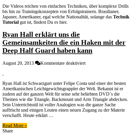
Die Videos reichen von einfachen Techniken, über komplexe Drills
bis hin zu Trainingskonzepten von Erfolgstrainern. Brasilianer,
Japaner, Amerikaner, egal welche Nationalität, solange das
Technik
Tutorial
gut ist, findest Du es hier.
Ryan Hall erklärt uns die
Gemeinsamkeiten die ein Haken mit der
Deep Half Guard haben kann
für
August 20, 2013
Kommentare deaktiviert
Ryan
Hall
erklärt
Ryan Hall ist Schwarzgurt unter Felipe Costa und einer der besten
uns
Amerikanischen Leichtgewichtsgrappler der Welt. Bekannt ist er
die
zudem auf der ganzen Welt für seine sehr beliebten DVD´s die
Gemeinsamkeiten
Themen wie die Triangle, Backmount und Arm Triangle abdecken.
die
Sein Unterrichtsstil ist voller Analogien was die ganze Sache
ein
auffrischt und einigen Leuten einen neuen Zugang zu der Materie
Haken
verschafft. Heute erklärt …
mit
der
Read More »
Deep
Share
Half