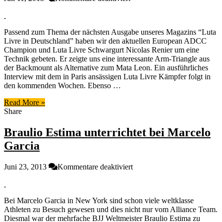
Der
Mata
Leon
Passend zum Thema der nächsten Ausgabe unseres Magazins “Luta
klappt
Livre in Deutschland” haben wir den aktuellen European ADCC
nicht!
Champion und Luta Livre Schwargurt Nicolas Renier um eine
Was
Technik gebeten. Er zeigte uns eine interessante Arm-Triangle aus
tun?
der Backmount als Alternative zum Mata Leon. Ein ausführliches
–
Interview mit dem in Paris ansässigen Luta Livre Kämpfer folgt in
Luta
den kommenden Wochen. Ebenso …
Livre
Technik
Read More »
von
Share
Nicolas
Renier
Braulio Estima unterrichtet bei Marcelo
Garcia
für
Juni 23, 2013
Kommentare deaktiviert
Braulio
Estima
unterrichtet
Bei Marcelo Garcia in New York sind schon viele weltklasse
bei
Athleten zu Besuch gewesen und dies nicht nur vom Alliance Team.
Marcelo
Diesmal war der mehrfache BJJ Weltmeister Braulio Estima zu
Garcia