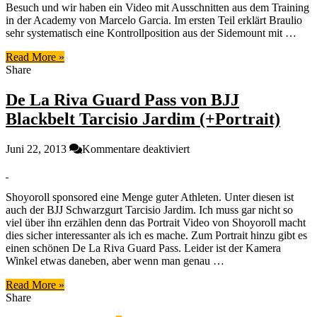
Besuch und wir haben ein Video mit Ausschnitten aus dem Training
in der Academy von Marcelo Garcia. Im ersten Teil erklärt Braulio
sehr systematisch eine Kontrollposition aus der Sidemount mit …
Read More »
Share
De La Riva Guard Pass von BJJ
Blackbelt Tarcisio Jardim (+Portrait)
für
Juni 22, 2013
Kommentare deaktiviert
De
La
Riva
Shoyoroll sponsored eine Menge guter Athleten. Unter diesen ist
Guard
auch der BJJ Schwarzgurt Tarcisio Jardim. Ich muss gar nicht so
Pass
viel über ihn erzählen denn das Portrait Video von Shoyoroll macht
von
dies sicher interessanter als ich es mache. Zum Portrait hinzu gibt es
BJJ
einen schönen De La Riva Guard Pass. Leider ist der Kamera
Blackbelt
Winkel etwas daneben, aber wenn man genau …
Tarcisio
Jardim
Read More »
(+Portrait)
Share