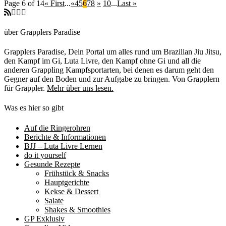
Page 6 of 14
« First
...
«
4
5
6
7
8
»
10
...
Last »
über Grapplers Paradise
Grapplers Paradise, Dein Portal um alles rund um Brazilian Jiu Jitsu,
den Kampf im Gi, Luta Livre, den Kampf ohne Gi und all die
anderen Grappling Kampfsportarten, bei denen es darum geht den
Gegner auf den Boden und zur Aufgabe zu bringen. Von Grapplern
für Grappler.
Mehr über uns lesen.
Was es hier so gibt
Auf die Ringerohren
Berichte & Informationen
BJJ – Luta Livre Lernen
do it yourself
Gesunde Rezepte
Frühstück & Snacks
Hauptgerichte
Kekse & Dessert
Salate
Shakes & Smoothies
GP Exklusiv