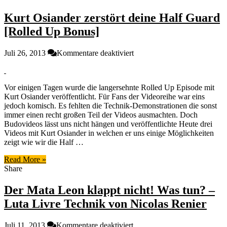
Guard
Kurt Osiander zerstört deine Half Guard
haben
kann
[Rolled Up Bonus]
für
Juli 26, 2013
Kommentare deaktiviert
Kurt
Osiander
zerstört
Vor einigen Tagen wurde die langersehnte Rolled Up Episode mit
deine
Kurt Osiander veröffentlicht. Für Fans der Videoreihe war eins
Half
jedoch komisch. Es fehlten die Technik-Demonstrationen die sonst
Guard
immer einen recht großen Teil der Videos ausmachten. Doch
[Rolled
Budovideos lässt uns nicht hängen und veröffentlichte Heute drei
Up
Videos mit Kurt Osiander in welchen er uns einige Möglichkeiten
Bonus]
zeigt wie wir die Half …
Read More »
Share
Der Mata Leon klappt nicht! Was tun? –
Luta Livre Technik von Nicolas Renier
für
Juli 11, 2013
Kommentare deaktiviert