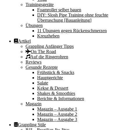
Trainingsgeräte
Foamroller selber bauen
DIY: Slosh Pipe Training ohne feuchte
Überraschung [Bauanleitung]
Übungen
11 Übungen gegen Rückenschmerzen
Kreuzheben
Artikel
Grappling Anfänger Tipps
On The Road
Auf die Ringerohren
Reviews
Gesunde Rezepte
Frühstück & Snacks
Hauptgerichte
Salate
Kekse & Dessert
Shakes & Smoothies
Berichte & Informationen
Magazin
Magazin – Ausgabe 1
Magazin – Ausgabe 2
Magazin – Ausgabe 3
Grappling Stile
BJJ – Brazilian Jiu-Jitsu