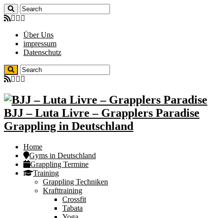
Über Uns
impressum
Datenschutz
BJJ – Luta Livre – Grapplers Paradise
Grappling in Deutschland
Home
Gyms in Deutschland
Grappling Termine
Training
Grappling Techniken
Krafttraining
Crossfit
Tabata
Yoga