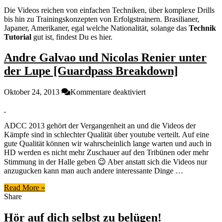
Die Videos reichen von einfachen Techniken, über komplexe Drills
bis hin zu Trainingskonzepten von Erfolgstrainern. Brasilianer,
Japaner, Amerikaner, egal welche Nationalität, solange das
Technik
Tutorial
gut ist, findest Du es hier.
Andre Galvao und Nicolas Renier unter
der Lupe [Guardpass Breakdown]
für
Oktober 24, 2013
Kommentare deaktiviert
Andre
Galvao
und
ADCC 2013 gehört der Vergangenheit an und die Videos der
Nicolas
Kämpfe sind in schlechter Qualität über youtube verteilt. Auf eine
Renier
gute Qualität können wir wahrscheinlich lange warten und auch in
unter
HD werden es nicht mehr Zuschauer auf den Tribünen oder mehr
der
Stimmung in der Halle geben 😉 Aber anstatt sich die Videos nur
Lupe
anzugucken kann man auch andere interessante Dinge …
[Guardpass
Breakdown]
Read More »
Share
Hör auf dich selbst zu belügen!