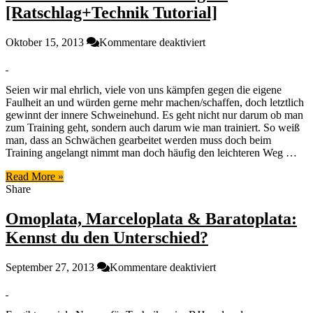
[Ratschlag+Technik Tutorial]
für
Oktober 15, 2013
Kommentare deaktiviert
Hör
auf
dich
Seien wir mal ehrlich, viele von uns kämpfen gegen die eigene
selbst
Faulheit an und würden gerne mehr machen/schaffen, doch letztlich
zu
gewinnt der innere Schweinehund. Es geht nicht nur darum ob man
belügen!
zum Training geht, sondern auch darum wie man trainiert. So weiß
[Ratschlag+Technik
man, dass an Schwächen gearbeitet werden muss doch beim
Tutorial]
Training angelangt nimmt man doch häufig den leichteren Weg …
Read More »
Share
Omoplata, Marceloplata & Baratoplata:
Kennst du den Unterschied?
für
September 27, 2013
Kommentare deaktiviert
Omoplata,
Marceloplata
&