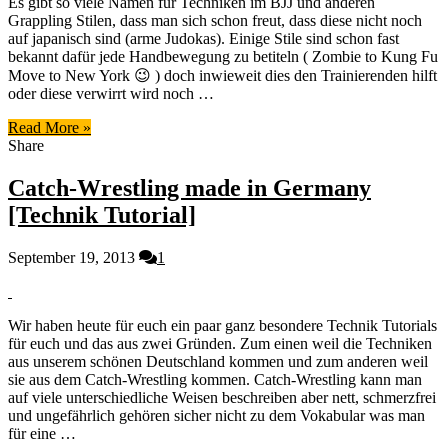
Es gibt so viele Namen für Techniken im BJJ und anderen
Baratoplata:
Grappling Stilen, dass man sich schon freut, dass diese nicht noch
Kennst
auf japanisch sind (arme Judokas). Einige Stile sind schon fast
du
bekannt dafür jede Handbewegung zu betiteln ( Zombie to Kung Fu
den
Move to New York 😉 ) doch inwieweit dies den Trainierenden hilft
Unterschied?
oder diese verwirrt wird noch …
Read More »
Share
Catch-Wrestling made in Germany
[Technik Tutorial]
September 19, 2013
1
Wir haben heute für euch ein paar ganz besondere Technik Tutorials
für euch und das aus zwei Gründen. Zum einen weil die Techniken
aus unserem schönen Deutschland kommen und zum anderen weil
sie aus dem Catch-Wrestling kommen. Catch-Wrestling kann man
auf viele unterschiedliche Weisen beschreiben aber nett, schmerzfrei
und ungefährlich gehören sicher nicht zu dem Vokabular was man
für eine …