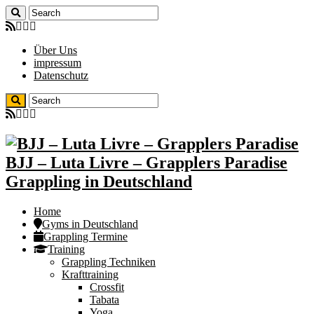
Über Uns
impressum
Datenschutz
BJJ – Luta Livre – Grapplers Paradise
Grappling in Deutschland
Home
Gyms in Deutschland
Grappling Termine
Training
Grappling Techniken
Krafttraining
Crossfit
Tabata
Yoga