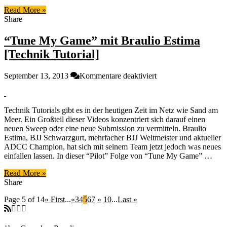
Read More »
Share
“Tune My Game” mit Braulio Estima
[Technik Tutorial]
für
September 13, 2013
Kommentare deaktiviert
“Tune
My
Game”
Technik Tutorials gibt es in der heutigen Zeit im Netz wie Sand am
mit
Meer. Ein Großteil dieser Videos konzentriert sich darauf einen
Braulio
neuen Sweep oder eine neue Submission zu vermitteln. Braulio
Estima
Estima, BJJ Schwarzgurt, mehrfacher BJJ Weltmeister und aktueller
[Technik
ADCC Champion, hat sich mit seinem Team jetzt jedoch was neues
Tutorial]
einfallen lassen. In dieser “Pilot” Folge von “Tune My Game” …
Read More »
Share
Page 5 of 14
« First
...
«
3
4
5
6
7
»
10
...
Last »