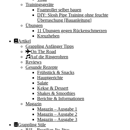
Trainingsgeräte
Foamroller selber bauen
DIY: Slosh Pipe Training ohne feuchte
Überraschung [Bauanleitung]
Übungen
11 Übungen gegen Rückenschmerzen
Kreuzheben
Artikel
Grappling Anfänger Tipps
On The Road
Auf die Ringerohren
Reviews
Gesunde Rezepte
Frühstück & Snacks
Hauptgerichte
Salate
Kekse & Dessert
Shakes & Smoothies
Berichte & Informationen
Magazin
Magazin – Ausgabe 1
Magazin – Ausgabe 2
Magazin – Ausgabe 3
Grappling Stile
BJJ – Brazilian Jiu-Jitsu