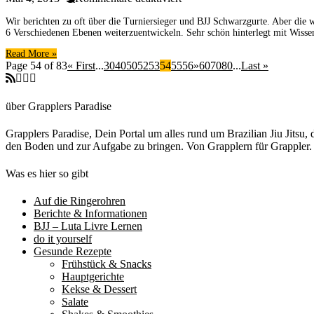
Lernt
Wir berichten zu oft über die Turniersieger und BJJ Schwarzgurte. Aber die 
heute
6 Verschiedenen Ebenen weiterzuentwickeln. Sehr schön hinterlegt mit Wissen
wie
ein
Read More »
Baby-
Page 54 of 83
« First
...
30
40
50
52
53
54
55
56
»
60
70
80
...
Last »
Suplex
euren
Kindern
über Grapplers Paradise
hilft
Moral
Grapplers Paradise, Dein Portal um alles rund um Brazilian Jiu Jits
zu
den Boden und zur Aufgabe zu bringen. Von Grapplern für Grappler
lernen
Was es hier so gibt
Auf die Ringerohren
Berichte & Informationen
BJJ – Luta Livre Lernen
do it yourself
Gesunde Rezepte
Frühstück & Snacks
Hauptgerichte
Kekse & Dessert
Salate