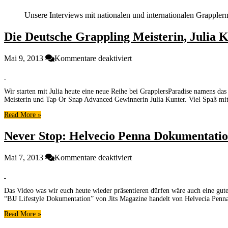
Unsere Interviews mit nationalen und internationalen Grappler
Die Deutsche Grappling Meisterin, Julia K
für
Mai 9, 2013
Kommentare deaktiviert
Die
Deutsche
Grappling
Wir starten mit Julia heute eine neue Reihe bei GrapplersParadise namens da
Meisterin,
Meisterin und Tap Or Snap Advanced Gewinnerin Julia Kunter. Viel Spaß mit 
Julia
Kunter,
Read More »
im
Interview
Never Stop: Helvecio Penna Dokumentati
[Grappler
Profil]
für
Mai 7, 2013
Kommentare deaktiviert
Never
Stop:
Helvecio
Das Video was wir euch heute wieder präsentieren dürfen wäre auch eine gut
Penna
“BJJ Lifestyle Dokumentation” von Jits Magazine handelt von Helvecia Penna
Dokumentation
Read More »