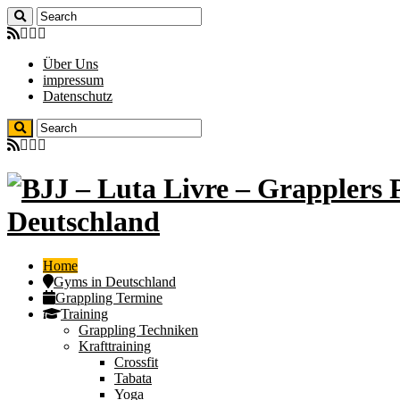
Über Uns
impressum
Datenschutz
Deutschland
Home
Gyms in Deutschland
Grappling Termine
Training
Grappling Techniken
Krafttraining
Crossfit
Tabata
Yoga