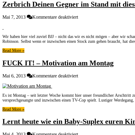
Zerbrich Deinen Gegner im Stand mit dies
für
Mai 7, 2013
Kommentare deaktiviert
Zerbrich
Deinen
Gegner
Wir haben hier viel zuviel BJJ – nicht das wir es nicht mögen – aber wir sc
im
Robinson. Selbst wenn er inzwischen einen Stock zum gehen braucht, hat die
Stand
mit
Read More »
diesen
2
FUCK IT! – Motivation am Montag
Catchwrestling
Techniken
für
Mai 6, 2013
Kommentare deaktiviert
von
FUCK
Billy
IT!
Robinson
–
Es ist Montag – seit letzter Woche kommt hier unser freundlicher Arschtrit
Motivation
versprechgesangte und inzwischen einen TV-Cop spielt. Lustiger Werdegang, 
am
Montag
Read More »
Lernt heute wie ein Baby-Suplex euren Kin
für
Mai 4, 2013
Kommentare deaktiviert