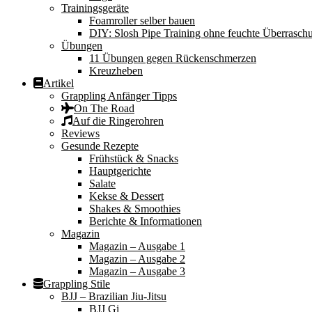
Trainingsgeräte
Foamroller selber bauen
DIY: Slosh Pipe Training ohne feuchte Überrasch
Übungen
11 Übungen gegen Rückenschmerzen
Kreuzheben
Artikel
Grappling Anfänger Tipps
On The Road
Auf die Ringerohren
Reviews
Gesunde Rezepte
Frühstück & Snacks
Hauptgerichte
Salate
Kekse & Dessert
Shakes & Smoothies
Berichte & Informationen
Magazin
Magazin – Ausgabe 1
Magazin – Ausgabe 2
Magazin – Ausgabe 3
Grappling Stile
BJJ – Brazilian Jiu-Jitsu
BJJ Gi