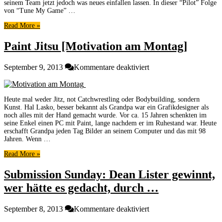
[Technik
seinem Team jetzt jedoch was neues einfallen lassen. In dieser “Pilot” Folge
Tutorial]
von “Tune My Game” …
Read More »
Paint Jitsu [Motivation am Montag]
für
September 9, 2013
Kommentare deaktiviert
Paint
Jitsu
[Motivation
Heute mal weder Jitz, not Catchwrestling oder Bodybuilding, sondern
am
Kunst. Hal Lasko, besser bekannt als Grandpa war ein Grafikdesigner als
Montag]
noch alles mit der Hand gemacht wurde. Vor ca. 15 Jahren schenkten im
seine Enkel einen PC mit Paint, lange nachdem er im Ruhestand war. Heute
erschafft Grandpa jeden Tag Bilder an seinem Computer und das mit 98
Jahren. Wenn …
Read More »
Submission Sunday: Dean Lister gewinnt,
wer hätte es gedacht, durch …
für
September 8, 2013
Kommentare deaktiviert
Submission