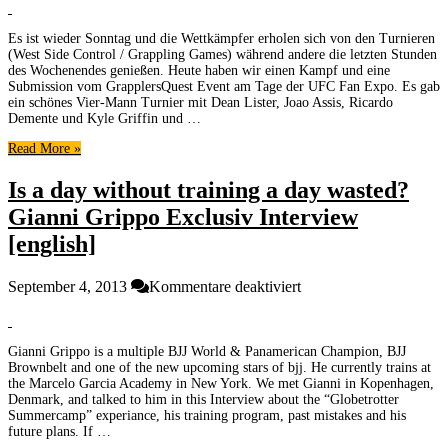
Sunday:
Dean
Es ist wieder Sonntag und die Wettkämpfer erholen sich von den Turnieren
Lister
(West Side Control / Grappling Games) während andere die letzten Stunden
gewinnt,
des Wochenendes genießen. Heute haben wir einen Kampf und eine
wer
Submission vom GrapplersQuest Event am Tage der UFC Fan Expo. Es gab
hätte
ein schönes Vier-Mann Turnier mit Dean Lister, Joao Assis, Ricardo
es
Demente und Kyle Griffin und …
gedacht,
Read More »
durch
…
Is a day without training a day wasted?
Gianni Grippo Exclusiv Interview
[english]
für
September 4, 2013
Kommentare deaktiviert
Is
a
day
Gianni Grippo is a multiple BJJ World & Panamerican Champion, BJJ
without
Brownbelt and one of the new upcoming stars of bjj. He currently trains at
training
the Marcelo Garcia Academy in New York. We met Gianni in Kopenhagen,
a
Denmark, and talked to him in this Interview about the “Globetrotter
day
Summercamp” experiance, his training program, past mistakes and his
wasted?
future plans. If …
Gianni