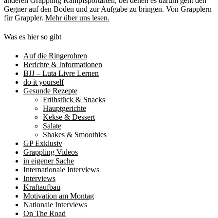
anderen Grappling Kampfsportarten, bei denen es darum geht den
Gegner auf den Boden und zur Aufgabe zu bringen. Von Grapplern
für Grappler.
Mehr über uns lesen.
Was es hier so gibt
Auf die Ringerohren
Berichte & Informationen
BJJ – Luta Livre Lernen
do it yourself
Gesunde Rezepte
Frühstück & Snacks
Hauptgerichte
Kekse & Dessert
Salate
Shakes & Smoothies
GP Exklusiv
Grappling Videos
in eigener Sache
Internationale Interviews
Interviews
Kraftaufbau
Motivation am Montag
Nationale Interviews
On The Road