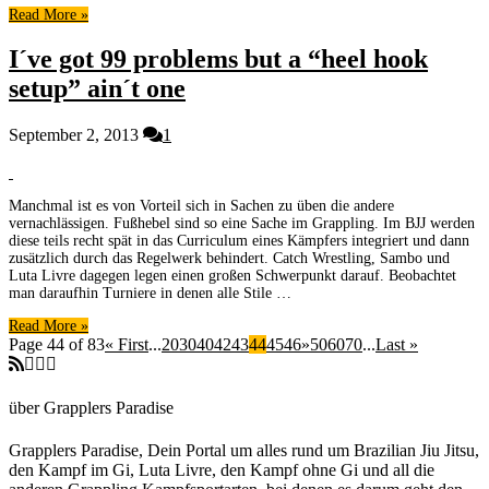
Read More »
Grippo
Exclusiv
I´ve got 99 problems but a “heel hook
Interview
[english]
setup” ain´t one
September 2, 2013
1
Manchmal ist es von Vorteil sich in Sachen zu üben die andere
vernachlässigen. Fußhebel sind so eine Sache im Grappling. Im BJJ werden
diese teils recht spät in das Curriculum eines Kämpfers integriert und dann
zusätzlich durch das Regelwerk behindert. Catch Wrestling, Sambo und
Luta Livre dagegen legen einen großen Schwerpunkt darauf. Beobachtet
man daraufhin Turniere in denen alle Stile …
Read More »
Page 44 of 83
« First
...
20
30
40
42
43
44
45
46
»
50
60
70
...
Last »
über Grapplers Paradise
Grapplers Paradise, Dein Portal um alles rund um Brazilian Jiu Jitsu,
den Kampf im Gi, Luta Livre, den Kampf ohne Gi und all die