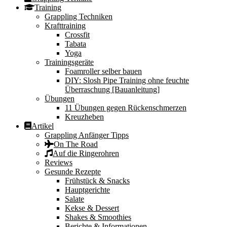
Training
Grappling Techniken
Krafttraining
Crossfit
Tabata
Yoga
Trainingsgeräte
Foamroller selber bauen
DIY: Slosh Pipe Training ohne feuchte
Überraschung [Bauanleitung]
Übungen
11 Übungen gegen Rückenschmerzen
Kreuzheben
Artikel
Grappling Anfänger Tipps
On The Road
Auf die Ringerohren
Reviews
Gesunde Rezepte
Frühstück & Snacks
Hauptgerichte
Salate
Kekse & Dessert
Shakes & Smoothies
Berichte & Informationen