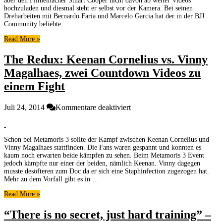
aber den Filmemacher Stuart Cooper nicht davon ab weiter Videos
und
hochzuladen und diesmal steht er selbst vor der Kamera. Bei seinen
hebelt
Dreharbeiten mit Bernardo Faria und Marcelo Garcia hat der in der BJJ
bekannten
Community beliebte …
Filmemacher
Read More »
[Submission
Sunday]
The Redux: Keenan Cornelius vs. Vinny
Magalhaes, zwei Countdown Videos zu
einem Fight
für
Juli 24, 2014
Kommentare deaktiviert
The
Redux:
Keenan
Schon bei Metamoris 3 sollte der Kampf zwischen Keenan Cornelius und
Cornelius
Vinny Magalhaes stattfinden. Die Fans waren gespannt und konnten es
vs.
kaum noch erwarten beide kämpfen zu sehen. Beim Metamoris 3 Event
Vinny
jedoch kämpfte nur einer der beiden, nämlich Keenan. Vinny dagegen
Magalhaes,
musste desöfteren zum Doc da er sich eine Staphinfection zugezogen hat.
zwei
Mehr zu dem Vorfall gibt es in …
Countdown
Read More »
Videos
zu
“There is no secret, just hard training” –
einem