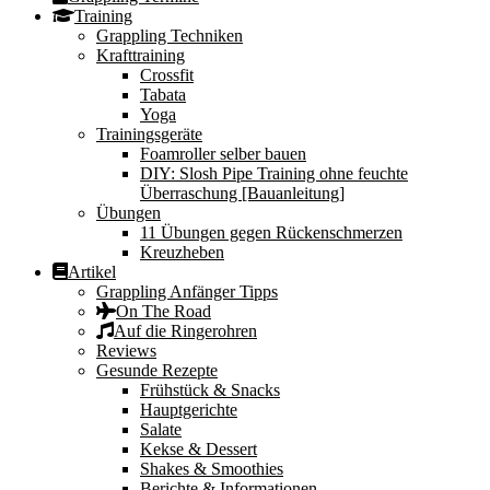
Training
Grappling Techniken
Krafttraining
Crossfit
Tabata
Yoga
Trainingsgeräte
Foamroller selber bauen
DIY: Slosh Pipe Training ohne feuchte
Überraschung [Bauanleitung]
Übungen
11 Übungen gegen Rückenschmerzen
Kreuzheben
Artikel
Grappling Anfänger Tipps
On The Road
Auf die Ringerohren
Reviews
Gesunde Rezepte
Frühstück & Snacks
Hauptgerichte
Salate
Kekse & Dessert
Shakes & Smoothies
Berichte & Informationen