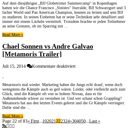
Auf dem diesjährigen „BJJ Globetrotter Summercamp“ in Kopenhagen
Geheimnis,
hatten wir die Chance Francisco „Sinistro“ Iturralde, BJJ Schwarzgurt und 3
nur
facher World und Pan American Champion, kennen zu lernen und sein BJJ
hartes
zu studieren. In seinen Einheiten hat er seine Techniken sehr detailliert und
Training”
immer mit einem Lächeln vermittelt. Trotzdem brachte er jeden Teilnehmer
Interview
an seine Grenzen, ob im Sparring mit …
mit
Read More »
Francisco
“Sinistro”
Chael Sonnen vs Andre Galvao
Iturralde
[Metamoris Trailer]
für
Juli 15, 2014
Kommentare deaktiviert
Chael
Sonnen
vs
Metarmoris mal wieder. Marketing haben die Jungs echt drauf, wenn doch
Andre
wenigstens die Kämpfe auch so geil wären. Leider, oder vielleicht auch zum
Galvao
Glück, sind die Kämpfe oft von so hohem Niveau, dass es für
[Metamoris
Außenstehende schwer zu verstehen ist. Und wer schaut schon Grappling?
Trailer]
Metamoris hat aus den letzten Events gelernt und die Gi Kämpfe verringert.
Dafür sind die …
Read More »
Page 22 of 83
« First
...
10
20
21
22
23
24
»
30
40
50
...
Last »