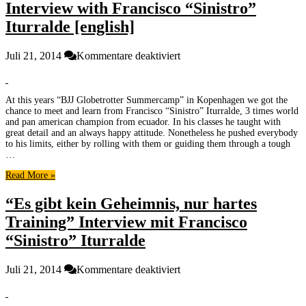
Fight
Interview with Francisco “Sinistro”
Iturralde [english]
für
Juli 21, 2014
Kommentare deaktiviert
“There
is
no
At this years “BJJ Globetrotter Summercamp” in Kopenhagen we got the
secret,
chance to meet and learn from Francisco “Sinistro” Iturralde, 3 times world
just
and pan american champion from ecuador. In his classes he taught with
hard
great detail and an always happy attitude. Nonetheless he pushed everybody
training”
to his limits, either by rolling with them or guiding them through a tough
–
…
Interview
Read More »
with
Francisco
“Es gibt kein Geheimnis, nur hartes
“Sinistro”
Iturralde
Training” Interview mit Francisco
[english]
“Sinistro” Iturralde
für
Juli 21, 2014
Kommentare deaktiviert
“Es
gibt
kein