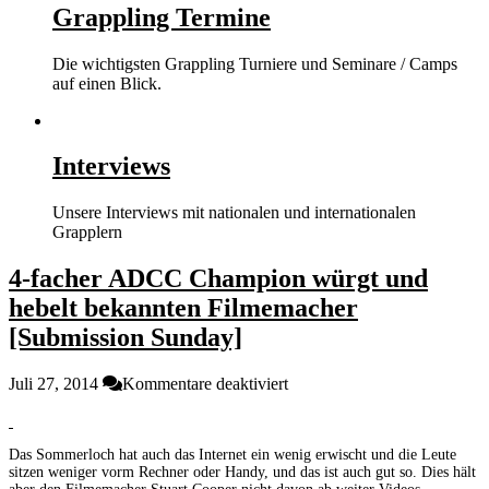
Grappling Termine
Die wichtigsten Grappling Turniere und Seminare / Camps
auf einen Blick.
Interviews
Unsere Interviews mit nationalen und internationalen
Grapplern
4-facher ADCC Champion würgt und
hebelt bekannten Filmemacher
[Submission Sunday]
für
Juli 27, 2014
Kommentare deaktiviert
4-
facher
ADCC
Das Sommerloch hat auch das Internet ein wenig erwischt und die Leute
Champion
sitzen weniger vorm Rechner oder Handy, und das ist auch gut so. Dies hält
würgt