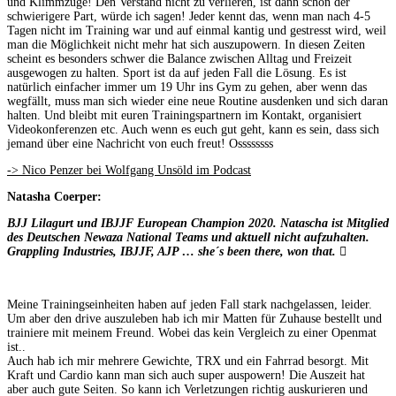
und Klimmzüge! Den Verstand nicht zu verlieren, ist dann schon der
schwierigere Part, würde ich sagen! Jeder kennt das, wenn man nach 4-5
Tagen nicht im Training war und auf einmal kantig und gestresst wird, weil
man die Möglichkeit nicht mehr hat sich auszupowern. In diesen Zeiten
scheint es besonders schwer die Balance zwischen Alltag und Freizeit
ausgewogen zu halten. Sport ist da auf jeden Fall die Lösung. Es ist
natürlich einfacher immer um 19 Uhr ins Gym zu gehen, aber wenn das
wegfällt, muss man sich wieder eine neue Routine ausdenken und sich daran
halten. Und bleibt mit euren Trainingspartnern im Kontakt, organisiert
Videokonferenzen etc. Auch wenn es euch gut geht, kann es sein, dass sich
jemand über eine Nachricht von euch freut! Ossssssss
-> Nico Penzer bei Wolfgang Unsöld im Podcast
Natasha Coerper:
BJJ Lilagurt und IBJJF European Champion 2020. Natascha ist Mitglied
des Deutschen Newaza National Teams und aktuell nicht aufzuhalten.
Grappling Industries, IBJJF, AJP … she´s been there, won that.
Meine Trainingseinheiten haben auf jeden Fall stark nachgelassen, leider.
Um aber den drive auszuleben hab ich mir Matten für Zuhause bestellt und
trainiere mit meinem Freund. Wobei das kein Vergleich zu einer Openmat
ist..
Auch hab ich mir mehrere Gewichte, TRX und ein Fahrrad besorgt. Mit
Kraft und Cardio kann man sich auch super auspowern! Die Auszeit hat
aber auch gute Seiten. So kann ich Verletzungen richtig auskurieren und