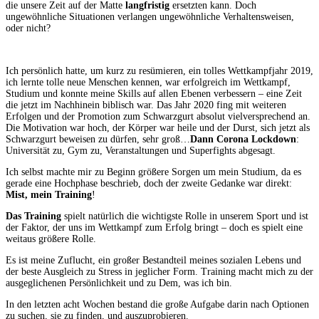
die unsere Zeit auf der Matte
langfristig
ersetzten kann. Doch
ungewöhnliche Situationen verlangen ungewöhnliche Verhaltensweisen,
oder nicht?
Ich persönlich hatte, um kurz zu resümieren, ein tolles Wettkampfjahr 2019,
ich lernte tolle neue Menschen kennen, war erfolgreich im Wettkampf,
Studium und konnte meine Skills auf allen Ebenen verbessern – eine Zeit
die jetzt im Nachhinein biblisch war. Das Jahr 2020 fing mit weiteren
Erfolgen und der Promotion zum Schwarzgurt absolut vielversprechend an.
Die Motivation war hoch, der Körper war heile und der Durst, sich jetzt als
Schwarzgurt beweisen zu dürfen, sehr groß…
Dann Corona Lockdown
:
Universität zu, Gym zu, Veranstaltungen und Superfights abgesagt.
Ich selbst machte mir zu Beginn größere Sorgen um mein Studium, da es
gerade eine Hochphase beschrieb, doch der zweite Gedanke war direkt:
Mist, mein Training
!
Das Training
spielt natürlich die wichtigste Rolle in unserem Sport und ist
der Faktor, der uns im Wettkampf zum Erfolg bringt – doch es spielt eine
weitaus größere Rolle.
Es ist meine Zuflucht, ein großer Bestandteil meines sozialen Lebens und
der beste Ausgleich zu Stress in jeglicher Form. Training macht mich zu der
ausgeglichenen Persönlichkeit und zu Dem, was ich bin.
In den letzten acht Wochen bestand die große Aufgabe darin nach Optionen
zu suchen, sie zu finden, und auszuprobieren.