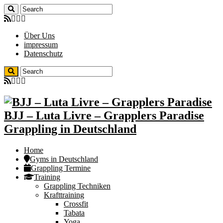
Über Uns
impressum
Datenschutz
BJJ – Luta Livre – Grapplers Paradise
Grappling in Deutschland
Home
Gyms in Deutschland
Grappling Termine
Training
Grappling Techniken
Krafttraining
Crossfit
Tabata
Yoga