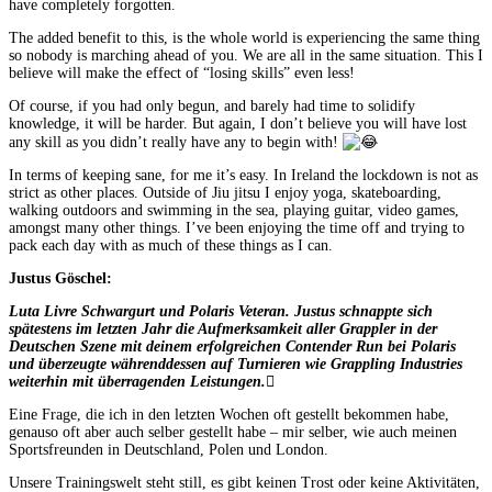
have completely forgotten.
The added benefit to this, is the whole world is experiencing the same thing
so nobody is marching ahead of you. We are all in the same situation. This I
believe will make the effect of “losing skills” even less!
Of course, if you had only begun, and barely had time to solidify
knowledge, it will be harder. But again, I don’t believe you will have lost
any skill as you didn’t really have any to begin with!
In terms of keeping sane, for me it’s easy. In Ireland the lockdown is not as
strict as other places. Outside of Jiu jitsu I enjoy yoga, skateboarding,
walking outdoors and swimming in the sea, playing guitar, video games,
amongst many other things. I’ve been enjoying the time off and trying to
pack each day with as much of these things as I can.
Justus Göschel:
Luta Livre Schwargurt und Polaris Veteran. Justus schnappte sich
spätestens im letzten Jahr die Aufmerksamkeit aller Grappler in der
Deutschen Szene mit deinem erfolgreichen Contender Run bei Polaris
und überzeugte währenddessen auf Turnieren wie Grappling Industries
weiterhin mit überragenden Leistungen.
Eine Frage, die ich in den letzten Wochen oft gestellt bekommen habe,
genauso oft aber auch selber gestellt habe – mir selber, wie auch meinen
Sportsfreunden in Deutschland, Polen und London.
Unsere Trainingswelt steht still, es gibt keinen Trost oder keine Aktivitäten,