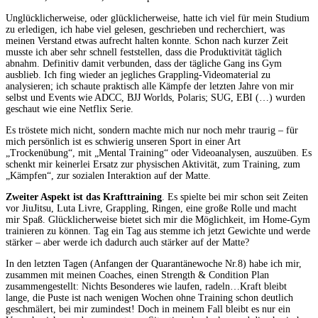
Unglücklicherweise, oder glücklicherweise, hatte ich viel für mein Studium
zu erledigen, ich habe viel gelesen, geschrieben und recherchiert, was
meinen Verstand etwas aufrecht halten konnte. Schon nach kurzer Zeit
musste ich aber sehr schnell feststellen, dass die Produktivität täglich
abnahm. Definitiv damit verbunden, dass der tägliche Gang ins Gym
ausblieb. Ich fing wieder an jegliches Grappling-Videomaterial zu
analysieren; ich schaute praktisch alle Kämpfe der letzten Jahre von mir
selbst und Events wie ADCC, BJJ Worlds, Polaris; SUG, EBI (…) wurden
geschaut wie eine Netflix Serie.
Es tröstete mich nicht, sondern machte mich nur noch mehr traurig – für
mich persönlich ist es schwierig unseren Sport in einer Art
„Trockenübung“, mit „Mental Training“ oder Videoanalysen, auszuüben. Es
schenkt mir keinerlei Ersatz zur physischen Aktivität, zum Training, zum
„Kämpfen“, zur sozialen Interaktion auf der Matte.
Zweiter Aspekt ist das Krafttraining
. Es spielte bei mir schon seit Zeiten
vor JiuJitsu, Luta Livre, Grappling, Ringen, eine große Rolle und macht
mir Spaß. Glücklicherweise bietet sich mir die Möglichkeit, im Home-Gym
trainieren zu können. Tag ein Tag aus stemme ich jetzt Gewichte und werde
stärker – aber werde ich dadurch auch stärker auf der Matte?
In den letzten Tagen (Anfangen der Quarantänewoche Nr.8) habe ich mir,
zusammen mit meinen Coaches, einen Strength & Condition Plan
zusammengestellt: Nichts Besonderes wie laufen, radeln…Kraft bleibt
lange, die Puste ist nach wenigen Wochen ohne Training schon deutlich
geschmälert, bei mir zumindest! Doch in meinem Fall bleibt es nur ein