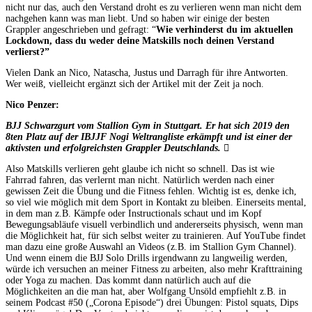
nicht nur das, auch den Verstand droht es zu verlieren wenn man nicht dem
nachgehen kann was man liebt. Und so haben wir einige der besten
Grappler angeschrieben und gefragt: “
Wie verhinderst du im aktuellen
Lockdown, dass du weder deine Matskills noch deinen Verstand
verlierst?”
Vielen Dank an Nico, Natascha, Justus und Darragh für ihre Antworten.
Wer weiß, vielleicht ergänzt sich der Artikel mit der Zeit ja noch.
Nico Penzer:
BJJ Schwarzgurt vom Stallion Gym in Stuttgart. Er hat sich 2019 den
8ten Platz auf der IBJJF Nogi Weltrangliste erkämpft und ist einer der
aktivsten und erfolgreichsten Grappler Deutschlands.
Also Matskills verlieren geht glaube ich nicht so schnell. Das ist wie
Fahrrad fahren, das verlernt man nicht. Natürlich werden nach einer
gewissen Zeit die Übung und die Fitness fehlen. Wichtig ist es, denke ich,
so viel wie möglich mit dem Sport in Kontakt zu bleiben. Einerseits mental,
in dem man z.B. Kämpfe oder Instructionals schaut und im Kopf
Bewegungsabläufe visuell verbindlich und andererseits physisch, wenn man
die Möglichkeit hat, für sich selbst weiter zu trainieren. Auf YouTube findet
man dazu eine große Auswahl an Videos (z.B. im Stallion Gym Channel).
Und wenn einem die BJJ Solo Drills irgendwann zu langweilig werden,
würde ich versuchen an meiner Fitness zu arbeiten, also mehr Krafttraining
oder Yoga zu machen. Das kommt dann natürlich auch auf die
Möglichkeiten an die man hat, aber Wolfgang Unsöld empfiehlt z.B. in
seinem Podcast #50 („Corona Episode“) drei Übungen: Pistol squats, Dips