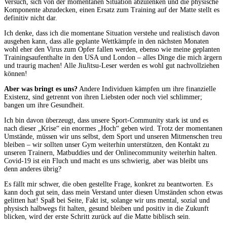
Versuch, sich von der momentanen Situation abzulenken und die physische
Komponente abzudecken, einen Ersatz zum Training auf der Matte stellt es
definitiv nicht dar.
Ich denke, dass ich die momentane Situation verstehe und realistisch davon
ausgehen kann, dass alle geplante Wettkämpfe in den nächsten Monaten
wohl eher den Virus zum Opfer fallen werden, ebenso wie meine geplanten
Trainingsaufenthalte in den USA und London – alles Dinge die mich ärgern
und traurig machen! Alle JiuJitsu-Leser werden es wohl gut nachvollziehen
können!
Aber was bringt es uns?
Andere Individuen kämpfen um ihre finanzielle
Existenz, sind getrennt von ihren Liebsten oder noch viel schlimmer;
bangen um ihre Gesundheit.
Ich bin davon überzeugt, dass unsere Sport-Community stark ist und es
nach dieser „Krise“ ein enormes „Hoch“ geben wird. Trotz der momentanen
Umstände, müssen wir uns selbst, dem Sport und unseren Mitmenschen treu
bleiben – wir sollten unser Gym weiterhin unterstützen, den Kontakt zu
unseren Trainern, Matbuddies und der Onlinecommunity weiterhin halten.
Covid-19 ist ein Fluch und macht es uns schwierig, aber was bleibt uns
denn anderes übrig?
Es fällt mir schwer, die oben gestellte Frage, konkret zu beantworten. Es
kann doch gut sein, dass mein Verstand unter diesen Umständen schon etwas
gelitten hat! Spaß bei Seite, Fakt ist, solange wir uns mental, sozial und
physisch halbwegs fit halten, gesund bleiben und positiv in die Zukunft
blicken, wird der erste Schritt zurück auf die Matte biblisch sein.