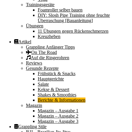
Trainingsgeräte
Foamroller selber bauen
DIY: Slosh Pipe Training ohne feuchte
Überraschung [Bauanleitung]
Übungen
11 Übungen gegen Rückenschmerzen
Kreuzheben
Artikel
Grappling Anfänger Tipps
On The Road
Auf die Ringerohren
Reviews
Gesunde Rezepte
Frühstück & Snacks
Hauptgerichte
Salate
Kekse & Dessert
Shakes & Smoothies
Berichte & Informationen
Magazin
Magazin – Ausgabe 1
Magazin – Ausgabe 2
Magazin – Ausgabe 3
Grappling Stile
BJJ – Brazilian Jiu-Jitsu