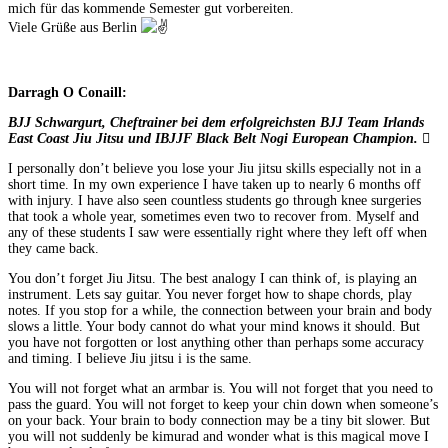
mich für das kommende Semester gut vorbereiten.
Viele Grüße aus Berlin
Darragh O Conaill:
BJJ Schwargurt, Cheftrainer bei dem erfolgreichsten BJJ Team Irlands
East Coast Jiu Jitsu und IBJJF Black Belt Nogi European Champion.
I personally don’t believe you lose your Jiu jitsu skills especially not in a
short time. In my own experience I have taken up to nearly 6 months off
with injury. I have also seen countless students go through knee surgeries
that took a whole year, sometimes even two to recover from. Myself and
any of these students I saw were essentially right where they left off when
they came back.
You don’t forget Jiu Jitsu. The best analogy I can think of, is playing an
instrument. Lets say guitar. You never forget how to shape chords, play
notes. If you stop for a while, the connection between your brain and body
slows a little. Your body cannot do what your mind knows it should. But
you have not forgotten or lost anything other than perhaps some accuracy
and timing. I believe Jiu jitsu i is the same.
You will not forget what an armbar is. You will not forget that you need to
pass the guard. You will not forget to keep your chin down when someone’s
on your back. Your brain to body connection may be a tiny bit slower. But
you will not suddenly be kimurad and wonder what is this magical move I