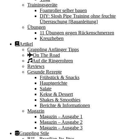
Trainingsgeräte
Foamroller selber bauen
DIY: Slosh Pipe Training ohne feuchte
Überraschung [Bauanleitung]
Übungen
11 Übungen gegen Rückenschmerzen
Kreuzheben
Artikel
Grappling Anfänger Tipps
On The Road
Auf die Ringerohren
Reviews
Gesunde Rezepte
Frühstück & Snacks
Hauptgerichte
Salate
Kekse & Dessert
Shakes & Smoothies
Berichte & Informationen
Magazin
Magazin – Ausgabe 1
Magazin – Ausgabe 2
Magazin – Ausgabe 3
Grappling Stile
BJJ – Brazilian Jiu-Jitsu