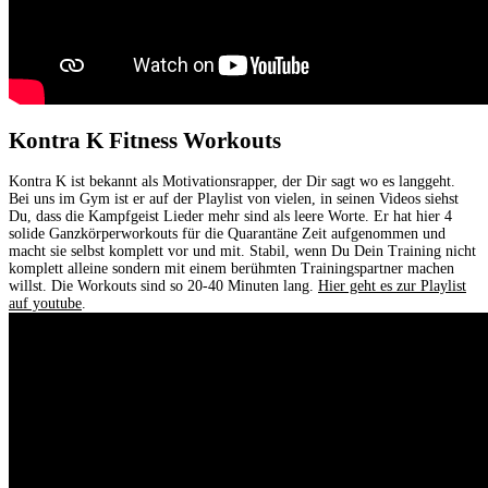
Kontra K Fitness Workouts
Kontra K ist bekannt als Motivationsrapper, der Dir sagt wo es langgeht.
Bei uns im Gym ist er auf der Playlist von vielen, in seinen Videos siehst
Du, dass die Kampfgeist Lieder mehr sind als leere Worte. Er hat hier 4
solide Ganzkörperworkouts für die Quarantäne Zeit aufgenommen und
macht sie selbst komplett vor und mit. Stabil, wenn Du Dein Training nicht
komplett alleine sondern mit einem berühmten Trainingspartner machen
willst. Die Workouts sind so 20-40 Minuten lang.
Hier geht es zur Playlist
auf youtube
.