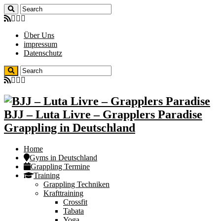
Über Uns
impressum
Datenschutz
BJJ – Luta Livre – Grapplers Paradise
Grappling in Deutschland
Home
Gyms in Deutschland
Grappling Termine
Training
Grappling Techniken
Krafttraining
Crossfit
Tabata
Yoga