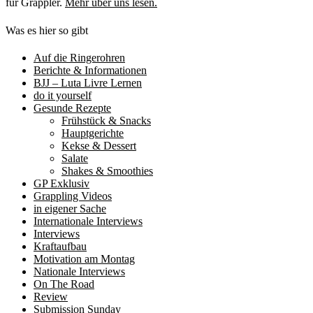
für Grappler.
Mehr über uns lesen.
Was es hier so gibt
Auf die Ringerohren
Berichte & Informationen
BJJ – Luta Livre Lernen
do it yourself
Gesunde Rezepte
Frühstück & Snacks
Hauptgerichte
Kekse & Dessert
Salate
Shakes & Smoothies
GP Exklusiv
Grappling Videos
in eigener Sache
Internationale Interviews
Interviews
Kraftaufbau
Motivation am Montag
Nationale Interviews
On The Road
Review
Submission Sunday