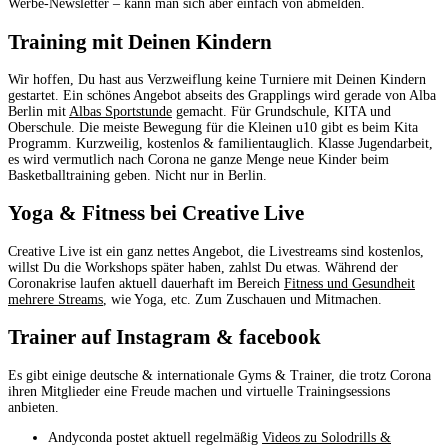
Werbe-Newsletter – kann man sich aber einfach von abmelden.
Training mit Deinen Kindern
Wir hoffen, Du hast aus Verzweiflung keine Turniere mit Deinen Kindern
gestartet. Ein schönes Angebot abseits des Grapplings wird gerade von Alba
Berlin mit
Albas Sportstunde
gemacht. Für Grundschule, KITA und
Oberschule. Die meiste Bewegung für die Kleinen u10 gibt es beim Kita
Programm. Kurzweilig, kostenlos & familientauglich. Klasse Jugendarbeit,
es wird vermutlich nach Corona ne ganze Menge neue Kinder beim
Basketballtraining geben. Nicht nur in Berlin.
Yoga & Fitness bei Creative Live
Creative Live ist ein ganz nettes Angebot, die Livestreams sind kostenlos,
willst Du die Workshops später haben, zahlst Du etwas. Während der
Coronakrise laufen aktuell dauerhaft im Bereich
Fitness und Gesundheit
mehrere Streams
, wie Yoga, etc. Zum Zuschauen und Mitmachen.
Trainer auf Instagram & facebook
Es gibt einige deutsche & internationale Gyms & Trainer, die trotz Corona
ihren Mitglieder eine Freude machen und virtuelle Trainingsessions
anbieten.
Andyconda postet aktuell regelmäßig
Videos zu Solodrills &