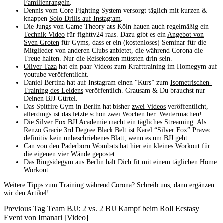
Familienrangeln
.
Dennis vom Core Fighting System versorgt täglich mit kurzen &
knappen
Solo Drills auf Instagram
.
Die Jungs von Game Theory aus Köln hauen auch regelmäßig ein
Technik Video
für fighttv24 raus. Dazu gibt es ein
Angebot von
Sven Groten
für Gyms, dass er ein (kostenloses) Seminar für die
Mitglieder von anderen Clubs anbietet, die während Corona die
Treue halten. Nur die Reisekosten müssten drin sein.
Oliver Taza
hat ein paar Videos zum Krafttraining im Homegym auf
youtube veröffentlicht.
Daniel Bertina hat auf Instagram einen “Kurs” zum
Isometrischen-
Training des Leidens
veröffentlich. Grausam & Du brauchst nur
Deinen BJJ-Gürtel.
Das Spitfire Gym in Berlin hat bisher
zwei Videos
veröffentlicht,
allerdings ist das letzte schon zwei Wochen her. Weitermachen!
Die
Silver Fox BJJ Academie
macht ein tägliches Streaming. Als
Renzo Gracie 3rd Degree Black Belt ist Karel “Silver Fox” Pravec
definitiv kein unbeschriebenes Blatt, wenn es um BJJ geht.
Can von den Paderborn Wombats hat hier ein
kleines Workout für
die eigenen vier Wände
gepostet.
Das
Ringsidegym
aus Berlin hält Dich fit mit einem täglichen Home
Workout.
Weitere Tipps zum Training während Corona? Schreib uns, dann ergänzen
wir den Artikel!
Previous
Tag Team BJJ: 2 vs. 2 BJJ Kampf beim Roll Ecstasy
Event von Imanari [Video]