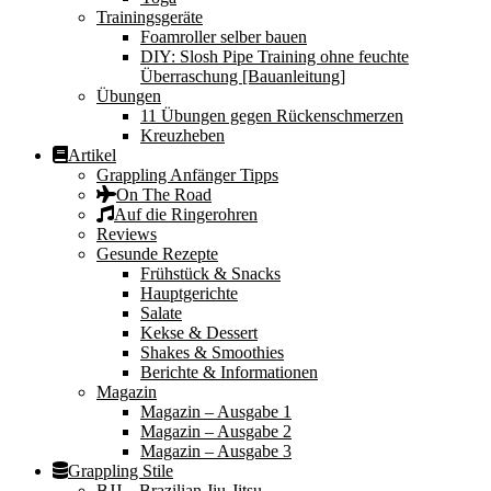
Trainingsgeräte
Foamroller selber bauen
DIY: Slosh Pipe Training ohne feuchte
Überraschung [Bauanleitung]
Übungen
11 Übungen gegen Rückenschmerzen
Kreuzheben
Artikel
Grappling Anfänger Tipps
On The Road
Auf die Ringerohren
Reviews
Gesunde Rezepte
Frühstück & Snacks
Hauptgerichte
Salate
Kekse & Dessert
Shakes & Smoothies
Berichte & Informationen
Magazin
Magazin – Ausgabe 1
Magazin – Ausgabe 2
Magazin – Ausgabe 3
Grappling Stile
BJJ – Brazilian Jiu-Jitsu