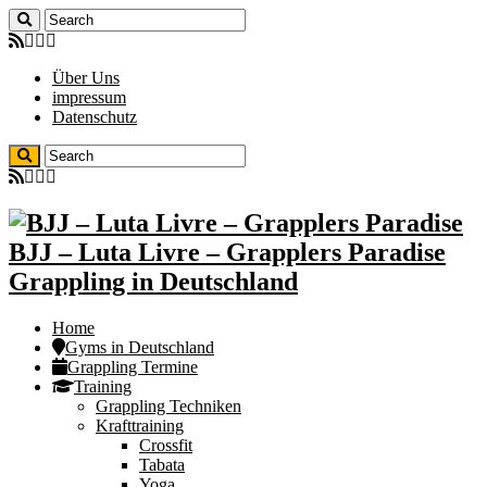
Über Uns
impressum
Datenschutz
BJJ – Luta Livre – Grapplers Paradise
Grappling in Deutschland
Home
Gyms in Deutschland
Grappling Termine
Training
Grappling Techniken
Krafttraining
Crossfit
Tabata
Yoga