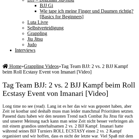
BJJ Gi
Wie tape ich meine Finger und Daumen richtig?
[Basics for Beginners]
Luta Livre
Selbstverteidigung
Grappling
Jiu Jitsu
Judo
Interviews
Home
»
Grappling Videos
»
Tag Team BJJ: 2 vs. 2 BJJ Kampf
beim Roll Ecstasy Event von Imanari [Video]
Tag Team BJJ: 2 vs. 2 BJJ Kampf beim Roll
Ecstasy Event von Imanari [Video]
Long time no see (read). Lang ist es her das wir was gepostet haben, aber
Zeit ist kostbar und deshalb muss man leider manchmal Prioritäten setzten.
Passend dazu haben wir den neusten Trend nach Combat Jiu Jitsu für euch
und unserer Meinung nach kann man seine Zeit nicht besser verbringen als
mit einem grandios unterhaltsamen 2 vs. 2 BJJ Kampf. Imanari hatte
während seines BJJ Turniers ROLL ECSTASY einen 2 vs. 2 Kampf
organisiert und wir hoffen, dass es nicht der letzte war. Viel Spaß mit dem