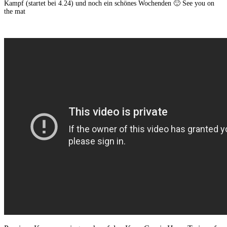
Kampf (startet bei 4.24) und noch ein schönes Wochenden 🙂 See you on
the mat