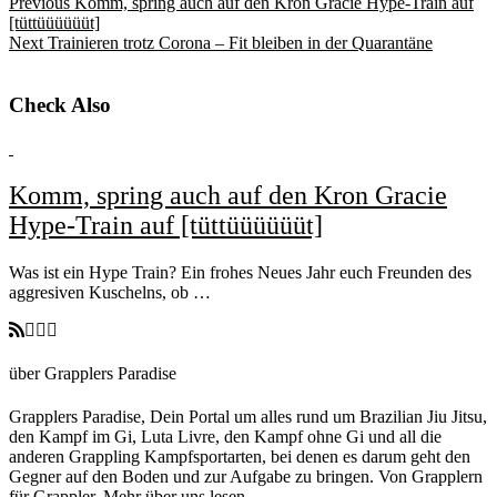
Previous
Komm, spring auch auf den Kron Gracie Hype-Train auf
[tüttüüüüüüt]
Next
Trainieren trotz Corona – Fit bleiben in der Quarantäne
Check Also
Komm, spring auch auf den Kron Gracie
Hype-Train auf [tüttüüüüüüt]
Was ist ein Hype Train? Ein frohes Neues Jahr euch Freunden des
aggresiven Kuschelns, ob …
über Grapplers Paradise
Grapplers Paradise, Dein Portal um alles rund um Brazilian Jiu Jitsu,
den Kampf im Gi, Luta Livre, den Kampf ohne Gi und all die
anderen Grappling Kampfsportarten, bei denen es darum geht den
Gegner auf den Boden und zur Aufgabe zu bringen. Von Grapplern
für Grappler.
Mehr über uns lesen.