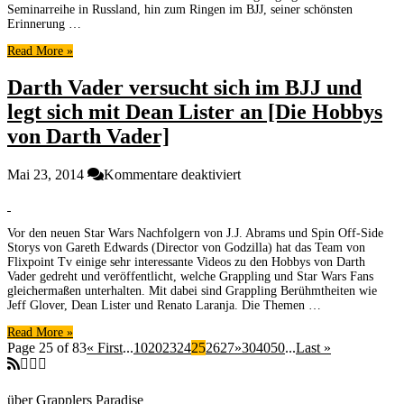
[Pablo
Seminarreihe in Russland, hin zum Ringen im BJJ, seiner schönsten
Popovitch
Erinnerung …
im
Read More »
Interview]
Darth Vader versucht sich im BJJ und
legt sich mit Dean Lister an [Die Hobbys
von Darth Vader]
für
Mai 23, 2014
Kommentare deaktiviert
Darth
Vader
versucht
Vor den neuen Star Wars Nachfolgern von J.J. Abrams und Spin Off-Side
sich
Storys von Gareth Edwards (Director von Godzilla) hat das Team von
im
Flixpoint Tv einige sehr interessante Videos zu den Hobbys von Darth
BJJ
Vader gedreht und veröffentlicht, welche Grappling und Star Wars Fans
und
gleichermaßen unterhalten. Mit dabei sind Grappling Berühmtheiten wie
legt
Jeff Glover, Dean Lister und Renato Laranja. Die Themen …
sich
Read More »
mit
Page 25 of 83
« First
...
10
20
23
24
25
26
27
»
30
40
50
...
Last »
Dean
Lister
an
über Grapplers Paradise
[Die