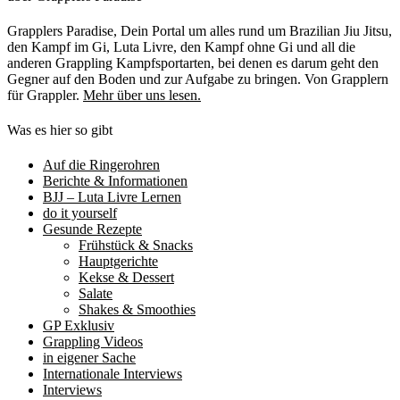
Hobbys
von
Grapplers Paradise, Dein Portal um alles rund um Brazilian Jiu Jitsu,
Darth
den Kampf im Gi, Luta Livre, den Kampf ohne Gi und all die
Vader]
anderen Grappling Kampfsportarten, bei denen es darum geht den
Gegner auf den Boden und zur Aufgabe zu bringen. Von Grapplern
für Grappler.
Mehr über uns lesen.
Was es hier so gibt
Auf die Ringerohren
Berichte & Informationen
BJJ – Luta Livre Lernen
do it yourself
Gesunde Rezepte
Frühstück & Snacks
Hauptgerichte
Kekse & Dessert
Salate
Shakes & Smoothies
GP Exklusiv
Grappling Videos
in eigener Sache
Internationale Interviews
Interviews