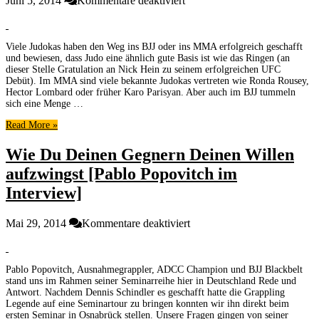
Juni 5, 2014
Kommentare deaktiviert
Wie
man
Judo
Viele Judokas haben den Weg ins BJJ oder ins MMA erfolgreich geschafft
mit
und bewiesen, dass Judo eine ähnlich gute Basis ist wie das Ringen (an
BJJ
dieser Stelle Gratulation an Nick Hein zu seinem erfolgreichen UFC
verbindet
Debüt). Im MMA sind viele bekannte Judokas vertreten wie Ronda Rousey,
[Jiu
Hector Lombard oder früher Karo Parisyan. Aber auch im BJJ tummeln
Jitsu
sich eine Menge …
TV]
Read More »
Wie Du Deinen Gegnern Deinen Willen
aufzwingst [Pablo Popovitch im
Interview]
für
Mai 29, 2014
Kommentare deaktiviert
Wie
Du
Deinen
Pablo Popovitch, Ausnahmegrappler, ADCC Champion und BJJ Blackbelt
Gegnern
stand uns im Rahmen seiner Seminarreihe hier in Deutschland Rede und
Deinen
Antwort. Nachdem Dennis Schindler es geschafft hatte die Grappling
Willen
Legende auf eine Seminartour zu bringen konnten wir ihn direkt beim
aufzwingst
ersten Seminar in Osnabrück stellen. Unsere Fragen gingen von seiner