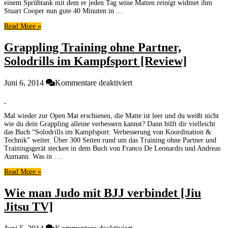
is
einem Sprühtank mit dem er jeden Tag seine Matten reinigt widmet ihm
this
Stuart Cooper nun gute 40 Minuten in …
guy?
Read More »
[Doku]
Grappling Training ohne Partner,
Solodrills im Kampfsport [Review]
für
Juni 6, 2014
Kommentare deaktiviert
Grappling
Training
ohne
Mal wieder zur Open Mat erschienen, die Matte ist leer und du weißt nicht
Partner,
wie du dein Grappling alleine verbessern kannst? Dann hilft dir vielleicht
Solodrills
das Buch “Solodrills im Kampfsport: Verbesserung von Koordination &
im
Technik” weiter. Über 300 Seiten rund um das Training ohne Partner und
Kampfsport
Trainingsgerät stecken in dem Buch von Franco De Leonardis und Andreas
[Review]
Aumann. Was in …
Read More »
Wie man Judo mit BJJ verbindet [Jiu
Jitsu TV]
für