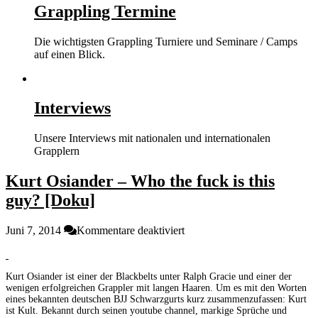
Grappling Termine
Die wichtigsten Grappling Turniere und Seminare / Camps
auf einen Blick.
Interviews
Unsere Interviews mit nationalen und internationalen
Grapplern
Kurt Osiander – Who the fuck is this
guy? [Doku]
für
Juni 7, 2014
Kommentare deaktiviert
Kurt
Osiander
–
Kurt Osiander ist einer der Blackbelts unter Ralph Gracie und einer der
Who
wenigen erfolgreichen Grappler mit langen Haaren. Um es mit den Worten
the
eines bekannten deutschen BJJ Schwarzgurts kurz zusammenzufassen: Kurt
fuck
ist Kult. Bekannt durch seinen youtube channel, markige Sprüche und