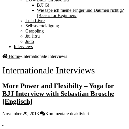
BJJ Gi
Wie tape ich meine Finger und Daumen richtig?
[Basics for Beginners]
Luta Livre
Selbstverteidigung
Grappling
Jiu Jitsu
Judo
Interviews
Home
»
Internationale Interviews
Internationale Interviews
More Power and Flexibilty – Yoga for
BJJ Interview with Sebastian Brosche
[Englisch]
für
November 29, 2013
Kommentare deaktiviert
More
Power
and