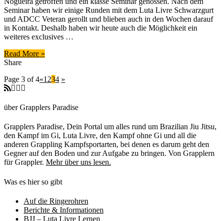
Nogueira getroffen und ein klasse Seminar genossen. Nach dem
Teilnehmer
Seminar haben wir einige Runden mit dem Luta Livre Schwarzgurt
Nicolas
und ADCC Veteran gerollt und blieben auch in den Wochen darauf
Renier
in Kontakt. Deshalb haben wir heute auch die Möglichkeit ein
im
weiteres exclusives …
Interview
Read More »
Share
Page 3 of 4
«
1
2
3
4
»
über Grapplers Paradise
Grapplers Paradise, Dein Portal um alles rund um Brazilian Jiu Jitsu,
den Kampf im Gi, Luta Livre, den Kampf ohne Gi und all die
anderen Grappling Kampfsportarten, bei denen es darum geht den
Gegner auf den Boden und zur Aufgabe zu bringen. Von Grapplern
für Grappler.
Mehr über uns lesen.
Was es hier so gibt
Auf die Ringerohren
Berichte & Informationen
BJJ – Luta Livre Lernen