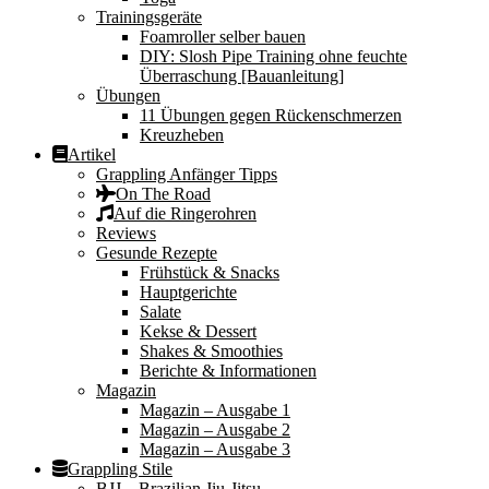
Trainingsgeräte
Foamroller selber bauen
DIY: Slosh Pipe Training ohne feuchte
Überraschung [Bauanleitung]
Übungen
11 Übungen gegen Rückenschmerzen
Kreuzheben
Artikel
Grappling Anfänger Tipps
On The Road
Auf die Ringerohren
Reviews
Gesunde Rezepte
Frühstück & Snacks
Hauptgerichte
Salate
Kekse & Dessert
Shakes & Smoothies
Berichte & Informationen
Magazin
Magazin – Ausgabe 1
Magazin – Ausgabe 2
Magazin – Ausgabe 3
Grappling Stile
BJJ – Brazilian Jiu-Jitsu