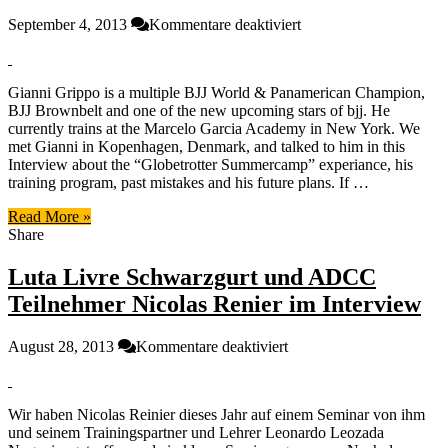
für
September 4, 2013
Kommentare deaktiviert
Is
a
day
Gianni Grippo is a multiple BJJ World & Panamerican Champion,
without
BJJ Brownbelt and one of the new upcoming stars of bjj. He
training
currently trains at the Marcelo Garcia Academy in New York. We
a
met Gianni in Kopenhagen, Denmark, and talked to him in this
day
Interview about the “Globetrotter Summercamp” experiance, his
wasted?
training program, past mistakes and his future plans. If …
Gianni
Grippo
Read More »
Exclusiv
Share
Interview
[english]
Luta Livre Schwarzgurt und ADCC
Teilnehmer Nicolas Renier im Interview
für
August 28, 2013
Kommentare deaktiviert
Luta
Livre
Schwarzgurt
Wir haben Nicolas Reinier dieses Jahr auf einem Seminar von ihm
und
und seinem Trainingspartner und Lehrer Leonardo Leozada
ADCC