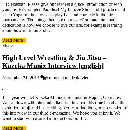
Hi Sebastian. Please give our readers a quick introduction of who
Flexibilty
you are! Hi GrapplersParadise! My fiancee Stine and I practice and
–
teach Yoga fulltime, we also play BJJ and compete in the big
Yoga
tournaments. The things that take up most of our attention and
for
dedication is how we choose to live our life, for example learning
BJJ
about how nutrition and …
Interview
with
Read More »
Sebastian
Share
Brosche
[Englisch]
High Level Wrestling & Jiu Jitsu –
Kazeka Muniz Interview [english]
für
November 21, 2013
Kommentare deaktiviert
High
Level
Wrestling
This year we met Kazeka Muniz at Seminar in Hagen, Germany.
&
We sat down with him and talked to him about his time in cuba, the
Jiu
evolution of bjj and his teaching. You can find the german version of
Jitsu
this interview in our third e-magazine. We hope you enjoy it. We
–
want to start with a small introduction. So if …
Kazeka
Muniz
Read More »
Interview