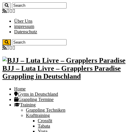
Über Uns
impressum
Datenschutz
BJJ – Luta Livre – Grapplers Paradise
Grappling in Deutschland
Home
Gyms in Deutschland
Grappling Termine
Training
Grappling Techniken
Krafttraining
Crossfit
Tabata
Yoga