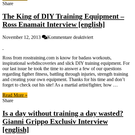
Share
[english]
The King of DIY Training Equipment –
Ross Enamait Interview [english]
für
November 12, 2013
Kommentare deaktiviert
The
King
of
Ross from rosstraining.com is know for badass workouts,
DIY
inspirational webdiscoveries and slick DIY training equipment. For
Training
our last issue he took the time to answer a few of our questions
Equipment
regarding figther fitness, battling through injuries, strength training
–
and creating your own equipment. Thanks for his time and don’t
Ross
forget to check out his site! As a martial artist/fighter, how …
Enamait
Interview
Read More »
[english]
Share
Is a day without training a day wasted?
Gianni Grippo Exclusiv Interview
[english]