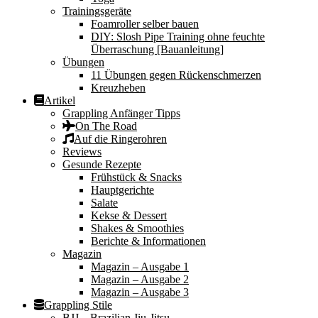
Trainingsgeräte
Foamroller selber bauen
DIY: Slosh Pipe Training ohne feuchte
Überraschung [Bauanleitung]
Übungen
11 Übungen gegen Rückenschmerzen
Kreuzheben
Artikel
Grappling Anfänger Tipps
On The Road
Auf die Ringerohren
Reviews
Gesunde Rezepte
Frühstück & Snacks
Hauptgerichte
Salate
Kekse & Dessert
Shakes & Smoothies
Berichte & Informationen
Magazin
Magazin – Ausgabe 1
Magazin – Ausgabe 2
Magazin – Ausgabe 3
Grappling Stile
BJJ – Brazilian Jiu-Jitsu