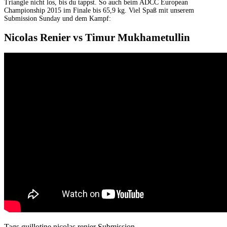
Triangle nicht los, bis du tappst. So auch beim ADCC European
Championship 2015 im Finale bis 65,9 kg. Viel Spaß mit unserem
Submission Sunday und dem Kampf:
Nicolas Renier vs Timur Mukhametullin
Tags
guillotine
nicolas renier
Submission