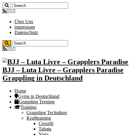
Über Uns
impressum
Datenschutz
BJJ – Luta Livre – Grapplers Paradise
Grappling in Deutschland
Home
Gyms in Deutschland
Grappling Termine
Training
Grappling Techniken
Krafttraining
Crossfit
Tabata
Yoga