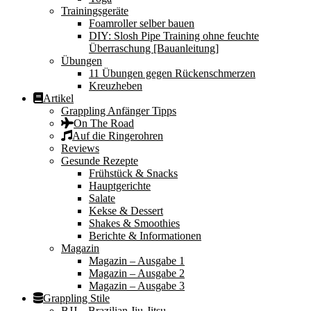
Trainingsgeräte
Foamroller selber bauen
DIY: Slosh Pipe Training ohne feuchte
Überraschung [Bauanleitung]
Übungen
11 Übungen gegen Rückenschmerzen
Kreuzheben
Artikel
Grappling Anfänger Tipps
On The Road
Auf die Ringerohren
Reviews
Gesunde Rezepte
Frühstück & Snacks
Hauptgerichte
Salate
Kekse & Dessert
Shakes & Smoothies
Berichte & Informationen
Magazin
Magazin – Ausgabe 1
Magazin – Ausgabe 2
Magazin – Ausgabe 3
Grappling Stile
BJJ – Brazilian Jiu-Jitsu