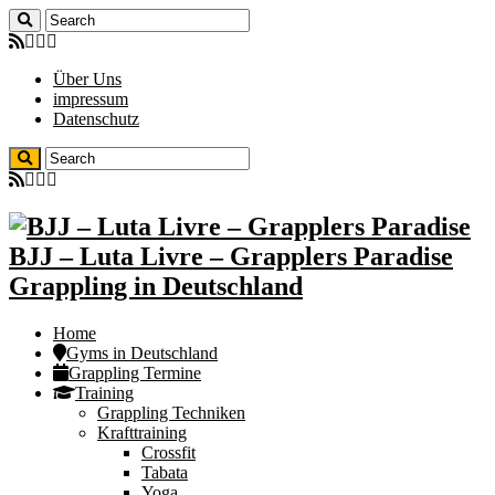
Über Uns
impressum
Datenschutz
BJJ – Luta Livre – Grapplers Paradise
Grappling in Deutschland
Home
Gyms in Deutschland
Grappling Termine
Training
Grappling Techniken
Krafttraining
Crossfit
Tabata
Yoga