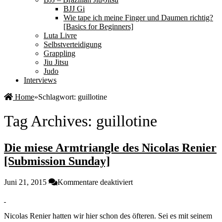
BJJ Gi
Wie tape ich meine Finger und Daumen richtig?
[Basics for Beginners]
Luta Livre
Selbstverteidigung
Grappling
Jiu Jitsu
Judo
Interviews
Home
»
Schlagwort:
guillotine
Tag Archives:
guillotine
Die miese Armtriangle des Nicolas Renier
[Submission Sunday]
für
Juni 21, 2015
Kommentare deaktiviert
Die
miese
Armtriangle
Nicolas Renier hatten wir hier schon des öfteren. Sei es mit seinem
des