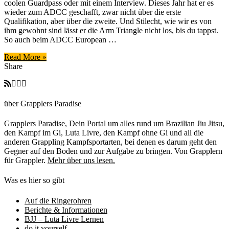
coolen Guardpass oder mit einem Interview. Dieses Jahr hat er es
Nicolas
wieder zum ADCC geschafft, zwar nicht über die erste
Renier
Qualifikation, aber über die zweite. Und Stilecht, wie wir es von
[Submission
ihm gewohnt sind lässt er die Arm Triangle nicht los, bis du tappst.
Sunday]
So auch beim ADCC European …
Read More »
Share
über Grapplers Paradise
Grapplers Paradise, Dein Portal um alles rund um Brazilian Jiu Jitsu,
den Kampf im Gi, Luta Livre, den Kampf ohne Gi und all die
anderen Grappling Kampfsportarten, bei denen es darum geht den
Gegner auf den Boden und zur Aufgabe zu bringen. Von Grapplern
für Grappler.
Mehr über uns lesen.
Was es hier so gibt
Auf die Ringerohren
Berichte & Informationen
BJJ – Luta Livre Lernen
do it yourself