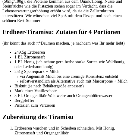
(50mg/100g), die Proteine kommen aus dem Quark/Honig. Nüsse und
Steinfrüchte wie die Pistazien stehen sogar im Verdacht, dass die
Lebenserwartungserhöhung erhöht wird, da sie die Zellstrukturen
unterstützen. Wir wünschen viel Spaß mit dem Rezept und noch einen
schönen Rest-Sommer.
Erdbeer-Tiramisu: Zutaten für 4 Portionen
(ihr könnt das auch π*Daumen machen, je nachdem was Ihr mehr liebt)
249,5g Erdbeeren
1 EL Zitronensaft
1 EL Honig (ich nehme gern herbe starke Sorten wie Waldhonig
oder Lederbaumhonig)
251g Speisequark + Milch
→ via Augenmaß Milch bis eine cremige Konsistenz entsteht
→ selbstverständlich als Alternative auch mit Mascarpone + Milch
Biskuit (je nach Behältergröße anpassen)
Mark einer Vanilleschote
3 EL Orangenlikör Wahlweise auch Orangenblütenwasser
Bergpfeffer
Pistazien zum Verzieren
Zubereitung des Tiramisu
Erdbeeren waschen und in Scheiben schneiden. Mit Honig,
Zitronensaft und Organgenlikör