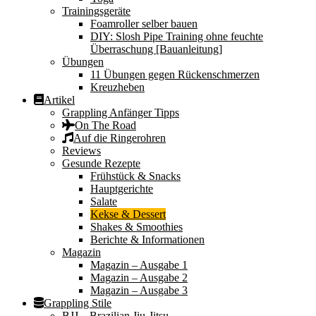
Trainingsgeräte
Foamroller selber bauen
DIY: Slosh Pipe Training ohne feuchte
Überraschung [Bauanleitung]
Übungen
11 Übungen gegen Rückenschmerzen
Kreuzheben
Artikel
Grappling Anfänger Tipps
On The Road
Auf die Ringerohren
Reviews
Gesunde Rezepte
Frühstück & Snacks
Hauptgerichte
Salate
Kekse & Dessert
Shakes & Smoothies
Berichte & Informationen
Magazin
Magazin – Ausgabe 1
Magazin – Ausgabe 2
Magazin – Ausgabe 3
Grappling Stile
BJJ – Brazilian Jiu-Jitsu