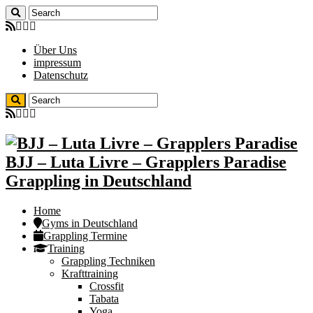
Über Uns
impressum
Datenschutz
BJJ – Luta Livre – Grapplers Paradise
Grappling in Deutschland
Home
Gyms in Deutschland
Grappling Termine
Training
Grappling Techniken
Krafttraining
Crossfit
Tabata
Yoga