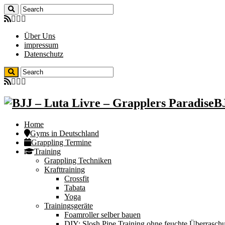
Über Uns
impressum
Datenschutz
BJ
Home
Gyms in Deutschland
Grappling Termine
Training
Grappling Techniken
Krafttraining
Crossfit
Tabata
Yoga
Trainingsgeräte
Foamroller selber bauen
DIY: Slosh Pipe Training ohne feuchte Überrasch