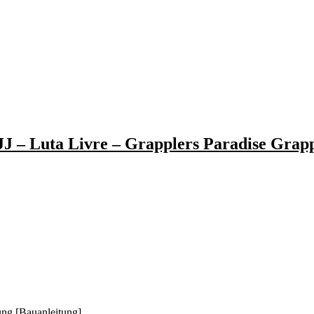
J – Luta Livre – Grapplers Paradise Grapp
ung [Bauanleitung]