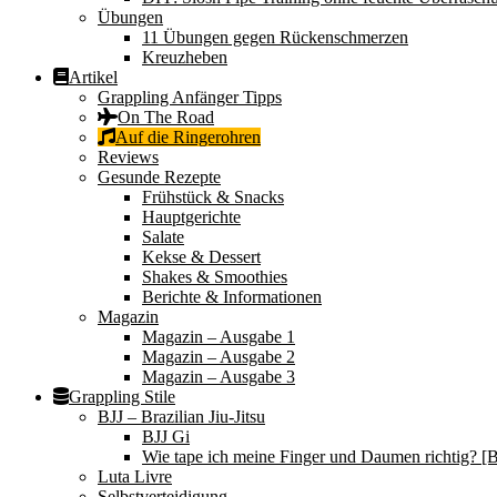
Übungen
11 Übungen gegen Rückenschmerzen
Kreuzheben
Artikel
Grappling Anfänger Tipps
On The Road
Auf die Ringerohren
Reviews
Gesunde Rezepte
Frühstück & Snacks
Hauptgerichte
Salate
Kekse & Dessert
Shakes & Smoothies
Berichte & Informationen
Magazin
Magazin – Ausgabe 1
Magazin – Ausgabe 2
Magazin – Ausgabe 3
Grappling Stile
BJJ – Brazilian Jiu-Jitsu
BJJ Gi
Wie tape ich meine Finger und Daumen richtig? [B
Luta Livre
Selbstverteidigung