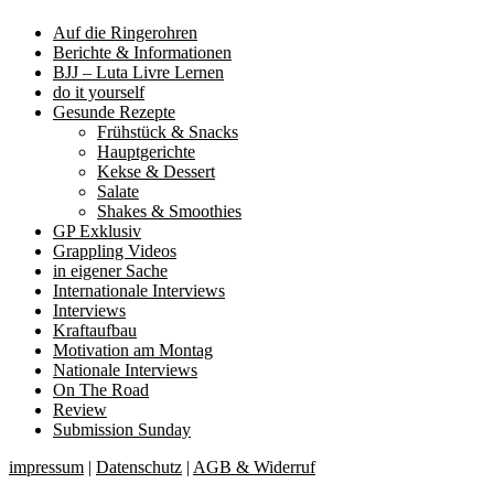
Auf die Ringerohren
Berichte & Informationen
BJJ – Luta Livre Lernen
do it yourself
Gesunde Rezepte
Frühstück & Snacks
Hauptgerichte
Kekse & Dessert
Salate
Shakes & Smoothies
GP Exklusiv
Grappling Videos
in eigener Sache
Internationale Interviews
Interviews
Kraftaufbau
Motivation am Montag
Nationale Interviews
On The Road
Review
Submission Sunday
impressum
|
Datenschutz
|
AGB & Widerruf