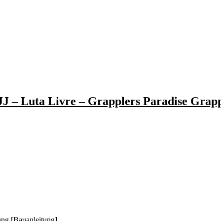
J – Luta Livre – Grapplers Paradise Grapp
ung [Bauanleitung]