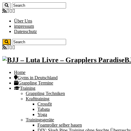
Über Uns
impressum
Datenschutz
BJ
Home
Gyms in Deutschland
Grappling Termine
Training
Grappling Techniken
Krafttraining
Crossfit
Tabata
Yoga
Trainingsgeräte
Foamroller selber bauen
DIY: Slosh Pipe Training ohne feuchte Überrasch