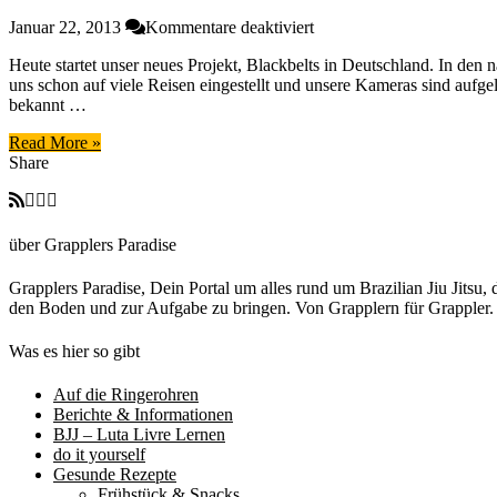
für
Januar 22, 2013
Kommentare deaktiviert
Thomas
Heute startet unser neues Projekt, Blackbelts in Deutschland. In den
‘GongFu’
uns schon auf viele Reisen eingestellt und unsere Kameras sind auf
Holtmann
bekannt …
im
Interview
Read More »
[Blackbelts
Share
in
Deutschland]
über Grapplers Paradise
Grapplers Paradise, Dein Portal um alles rund um Brazilian Jiu Jits
den Boden und zur Aufgabe zu bringen. Von Grapplern für Grappler
Was es hier so gibt
Auf die Ringerohren
Berichte & Informationen
BJJ – Luta Livre Lernen
do it yourself
Gesunde Rezepte
Frühstück & Snacks