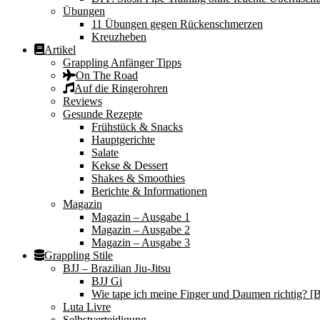
Übungen
11 Übungen gegen Rückenschmerzen
Kreuzheben
Artikel
Grappling Anfänger Tipps
On The Road
Auf die Ringerohren
Reviews
Gesunde Rezepte
Frühstück & Snacks
Hauptgerichte
Salate
Kekse & Dessert
Shakes & Smoothies
Berichte & Informationen
Magazin
Magazin – Ausgabe 1
Magazin – Ausgabe 2
Magazin – Ausgabe 3
Grappling Stile
BJJ – Brazilian Jiu-Jitsu
BJJ Gi
Wie tape ich meine Finger und Daumen richtig? [B
Luta Livre
Selbstverteidigung