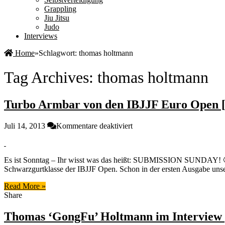
Grappling
Jiu Jitsu
Judo
Interviews
Home
»
Schlagwort:
thomas holtmann
Tag Archives:
thomas holtmann
Turbo Armbar von den IBJJF Euro Open [
für
Juli 14, 2013
Kommentare deaktiviert
Turbo
Armbar
von
Es ist Sonntag – Ihr wisst was das heißt: SUBMISSION SUNDAY! 🙂
den
Schwarzgurtklasse der IBJJF Open. Schon in der ersten Ausgabe unse
IBJJF
Euro
Read More »
Open
Share
[Submission
Sunday]
Thomas ‘GongFu’ Holtmann im Interview [