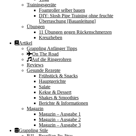
Trainingsgeräte
Foamroller selber bauen
DIY: Slosh Pipe Training ohne feuchte
Überraschung [Bauanleitung]
Übungen
11 Übungen gegen Rückenschmerzen
Kreuzheben
Artikel
Grappling Anfänger Tipps
On The Road
Auf die Ringerohren
Reviews
Gesunde Rezepte
Frühstück & Snacks
Hauptgerichte
Salate
Kekse & Dessert
Shakes & Smoothies
Berichte & Informationen
Magazin
Magazin – Ausgabe 1
Magazin – Ausgabe 2
Magazin – Ausgabe 3
Grappling Stile
BJJ – Brazilian Jiu-Jitsu