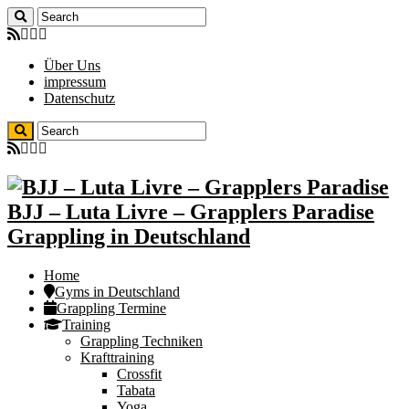
Über Uns
impressum
Datenschutz
BJJ – Luta Livre – Grapplers Paradise
Grappling in Deutschland
Home
Gyms in Deutschland
Grappling Termine
Training
Grappling Techniken
Krafttraining
Crossfit
Tabata
Yoga