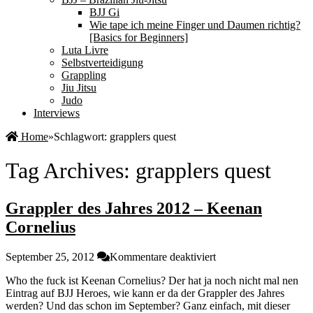
BJJ Gi
Wie tape ich meine Finger und Daumen richtig?
[Basics for Beginners]
Luta Livre
Selbstverteidigung
Grappling
Jiu Jitsu
Judo
Interviews
Home
»
Schlagwort:
grapplers quest
Tag Archives:
grapplers quest
Grappler des Jahres 2012 – Keenan
Cornelius
für
September 25, 2012
Kommentare deaktiviert
Grappler
Who the fuck ist Keenan Cornelius? Der hat ja noch nicht mal nen
des
Eintrag auf BJJ Heroes, wie kann er da der Grappler des Jahres
Jahres
werden? Und das schon im September? Ganz einfach, mit dieser
2012