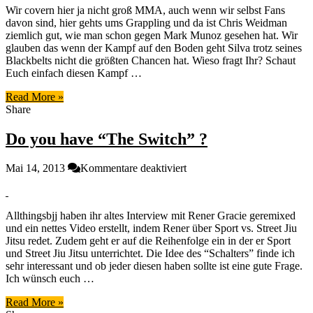
Wir covern hier ja nicht groß MMA, auch wenn wir selbst Fans
keine
davon sind, hier gehts ums Grappling und da ist Chris Weidman
Chance
ziemlich gut, wie man schon gegen Mark Munoz gesehen hat. Wir
gegen
glauben das wenn der Kampf auf den Boden geht Silva trotz seines
Chris
Blackbelts nicht die größten Chancen hat. Wieso fragt Ihr? Schaut
Weidman
Euch einfach diesen Kampf …
hat,
wenn
Read More »
es
Share
auf
den
Do you have “The Switch” ?
Boden
geht
[Video]
für
Mai 14, 2013
Kommentare deaktiviert
Do
you
have
Allthingsbjj haben ihr altes Interview mit Rener Gracie geremixed
“The
und ein nettes Video erstellt, indem Rener über Sport vs. Street Jiu
Switch”
Jitsu redet. Zudem geht er auf die Reihenfolge ein in der er Sport
?
und Street Jiu Jitsu unterrichtet. Die Idee des “Schalters” finde ich
sehr interessant und ob jeder diesen haben sollte ist eine gute Frage.
Ich wünsch euch …
Read More »