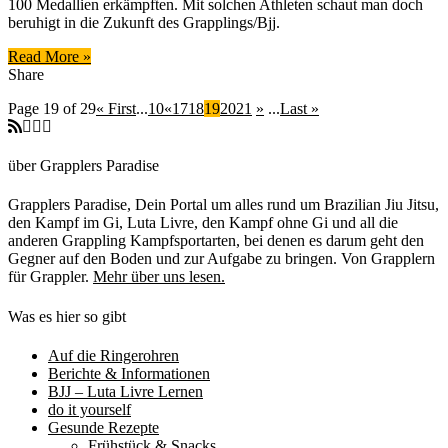
100 Medallien erkämpften. Mit solchen Athleten schaut man doch
Gas
beruhigt in die Zukunft des Grapplings/Bjj.
Read More »
Share
Page 19 of 29
« First
...
10
«
17
18
19
20
21
»
...
Last »
über Grapplers Paradise
Grapplers Paradise, Dein Portal um alles rund um Brazilian Jiu Jitsu,
den Kampf im Gi, Luta Livre, den Kampf ohne Gi und all die
anderen Grappling Kampfsportarten, bei denen es darum geht den
Gegner auf den Boden und zur Aufgabe zu bringen. Von Grapplern
für Grappler.
Mehr über uns lesen.
Was es hier so gibt
Auf die Ringerohren
Berichte & Informationen
BJJ – Luta Livre Lernen
do it yourself
Gesunde Rezepte
Frühstück & Snacks