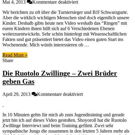
für
Mai 4, 2013
Kommentare deaktiviert
Lernt
Wir berichten zu oft über die Turniersieger und BJJ Schwarzgurte.
heute
Aber die wirklich wichtigen Menschen sind doch eigentlich unsere
wie
Kinder. Deshalb gibts heute nen Video weshalb das “Ringen” mit
ein
euren Kindern ihnen hilft sich auf 6 Verschiedenen Ebenen
Baby-
weiterzuentwickeln. Sehr schön hinterlegt mit Wissenschaftlichen
Suplex
Fakten und gut präsentiert bietet das Video einen guten Start ins
euren
Wochenende. Mich würds interessieren ob …
Kindern
hilft
Read More »
Moral
Share
zu
lernen
Die Ruotolo Zwillinge – Zwei Brüder
geben Gas
für
April 29, 2013
Kommentare deaktiviert
Die
Ruotolo
Zwillinge
In 10 Minuten gehts für mich ab zum Jugendtraining und gerade
–
jetzt bin ich auf dieses Video gestoßen. Shoyoroll hat die Ruotolo
Zwei
Zwillinge Interviewt und beim Training gefilmt. Zwei sehr
Brüder
sympathische Jungs die zusammen in den letzten 5 Jahren mehr als
geben