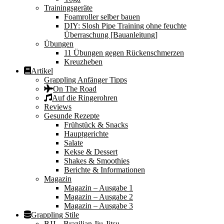
Trainingsgeräte
Foamroller selber bauen
DIY: Slosh Pipe Training ohne feuchte
Überraschung [Bauanleitung]
Übungen
11 Übungen gegen Rückenschmerzen
Kreuzheben
Artikel
Grappling Anfänger Tipps
On The Road
Auf die Ringerohren
Reviews
Gesunde Rezepte
Frühstück & Snacks
Hauptgerichte
Salate
Kekse & Dessert
Shakes & Smoothies
Berichte & Informationen
Magazin
Magazin – Ausgabe 1
Magazin – Ausgabe 2
Magazin – Ausgabe 3
Grappling Stile
BJJ – Brazilian Jiu-Jitsu