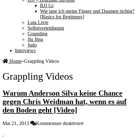
BJJ Gi
Wie tape ich meine Finger und Daumen richtig?
[Basics for Beginners]
Luta Livre
Selbstverteidigung
Grappling
Jiu Jitsu
Judo
Interviews
Home
»
Grappling Videos
Grappling Videos
Warum Anderson Silva keine Chance
gegen Chris Weidman hat, wenn es auf
den Boden geht [Video]
für
Mai 21, 2013
Kommentare deaktiviert
Warum
Anderson
Silva