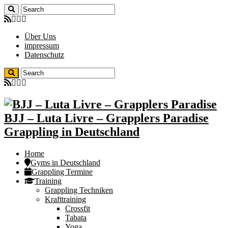
Über Uns
impressum
Datenschutz
BJJ – Luta Livre – Grapplers Paradise
Grappling in Deutschland
Home
Gyms in Deutschland
Grappling Termine
Training
Grappling Techniken
Krafttraining
Crossfit
Tabata
Yoga