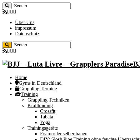
Über Uns
impressum
Datenschutz
BJ
Home
Gyms in Deutschland
Grappling Termine
Training
Grappling Techniken
Krafttraining
Crossfit
Tabata
Yoga
Trainingsgeräte
Foamroller selber bauen
DIY: Slosh Pipe Training ohne feuchte Überrasch