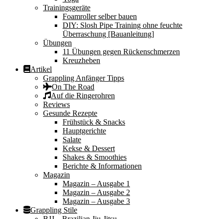
Trainingsgeräte
Foamroller selber bauen
DIY: Slosh Pipe Training ohne feuchte
Überraschung [Bauanleitung]
Übungen
11 Übungen gegen Rückenschmerzen
Kreuzheben
Artikel
Grappling Anfänger Tipps
On The Road
Auf die Ringerohren
Reviews
Gesunde Rezepte
Frühstück & Snacks
Hauptgerichte
Salate
Kekse & Dessert
Shakes & Smoothies
Berichte & Informationen
Magazin
Magazin – Ausgabe 1
Magazin – Ausgabe 2
Magazin – Ausgabe 3
Grappling Stile
BJJ – Brazilian Jiu-Jitsu