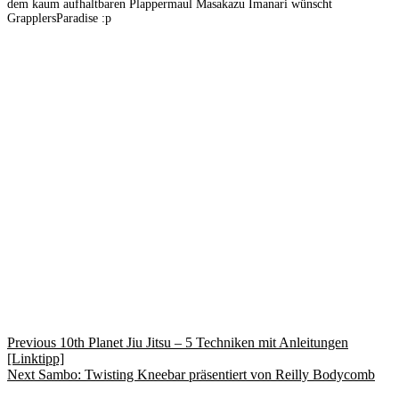
dem kaum aufhaltbaren Plappermaul Masakazu Imanari wünscht
GrapplersParadise :p
Previous
10th Planet Jiu Jitsu – 5 Techniken mit Anleitungen
[Linktipp]
Next
Sambo: Twisting Kneebar präsentiert von Reilly Bodycomb