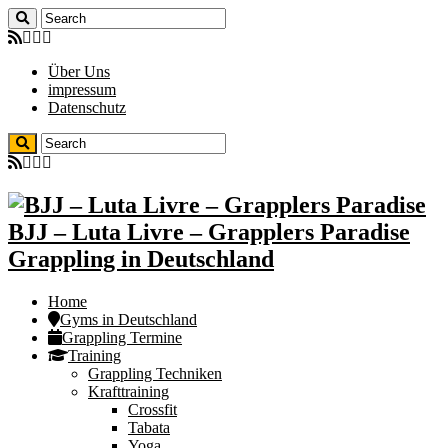
Über Uns
impressum
Datenschutz
BJJ – Luta Livre – Grapplers Paradise
Grappling in Deutschland
Home
Gyms in Deutschland
Grappling Termine
Training
Grappling Techniken
Krafttraining
Crossfit
Tabata
Yoga