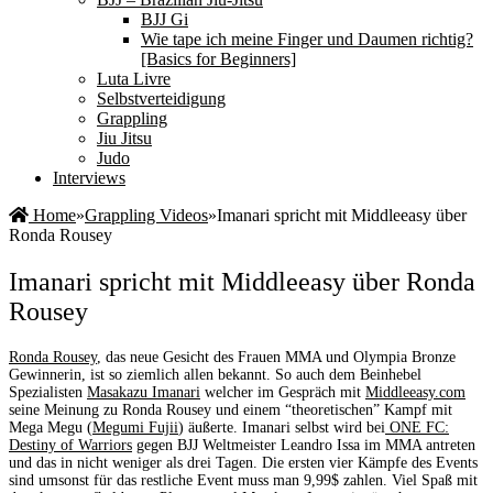
BJJ Gi
Wie tape ich meine Finger und Daumen richtig?
[Basics for Beginners]
Luta Livre
Selbstverteidigung
Grappling
Jiu Jitsu
Judo
Interviews
Home
»
Grappling Videos
»
Imanari spricht mit Middleeasy über
Ronda Rousey
Imanari spricht mit Middleeasy über Ronda
Rousey
Ronda Rousey
, das neue Gesicht des Frauen MMA und Olympia Bronze
Gewinnerin, ist so ziemlich allen bekannt. So auch dem Beinhebel
Spezialisten
Masakazu Imanari
welcher im Gespräch mit
Middleeasy.com
seine Meinung zu Ronda Rousey und einem “theoretischen” Kampf mit
Mega Megu (
Megumi Fujii
) äußerte. Imanari selbst wird bei
ONE FC:
Destiny of Warriors
gegen BJJ Weltmeister Leandro Issa im MMA antreten
und das in nicht weniger als drei Tagen. Die ersten vier Kämpfe des Events
sind umsonst für das restliche Event muss man 9,99$ zahlen. Viel Spaß mit