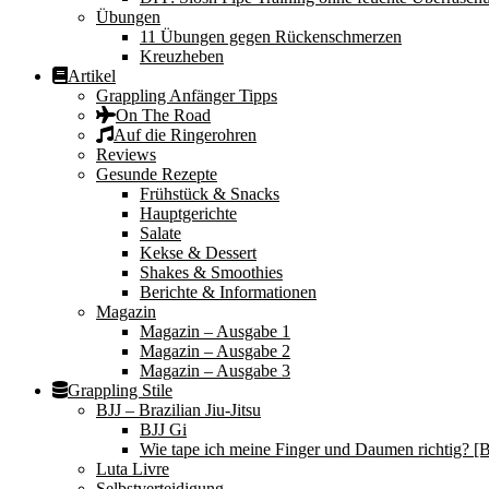
Übungen
11 Übungen gegen Rückenschmerzen
Kreuzheben
Artikel
Grappling Anfänger Tipps
On The Road
Auf die Ringerohren
Reviews
Gesunde Rezepte
Frühstück & Snacks
Hauptgerichte
Salate
Kekse & Dessert
Shakes & Smoothies
Berichte & Informationen
Magazin
Magazin – Ausgabe 1
Magazin – Ausgabe 2
Magazin – Ausgabe 3
Grappling Stile
BJJ – Brazilian Jiu-Jitsu
BJJ Gi
Wie tape ich meine Finger und Daumen richtig? [B
Luta Livre
Selbstverteidigung