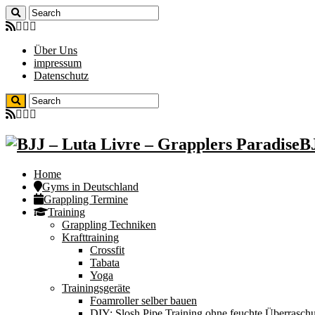
Über Uns
impressum
Datenschutz
BJ
Home
Gyms in Deutschland
Grappling Termine
Training
Grappling Techniken
Krafttraining
Crossfit
Tabata
Yoga
Trainingsgeräte
Foamroller selber bauen
DIY: Slosh Pipe Training ohne feuchte Überrasch