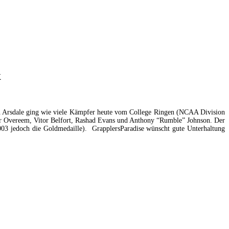
k
an Arsdale ging wie viele Kämpfer heute vom College Ringen (NCAA Division
air Overeem, Vitor Belfort, Rashad Evans und Anthony “Rumble” Johnson. Der
2003 jedoch die Goldmedaille). GrapplersParadise wünscht gute Unterhaltung