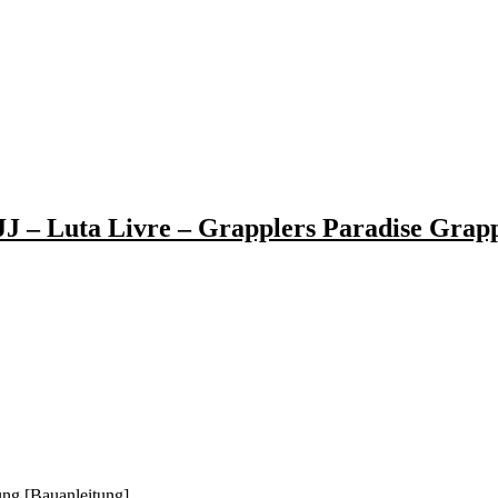
J – Luta Livre – Grapplers Paradise Grapp
ung [Bauanleitung]