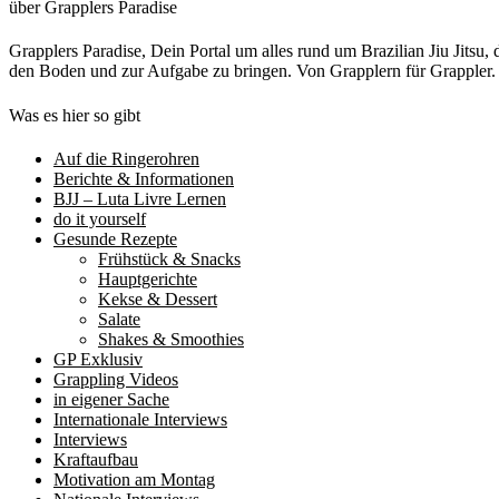
über Grapplers Paradise
Grapplers Paradise, Dein Portal um alles rund um Brazilian Jiu Jits
den Boden und zur Aufgabe zu bringen. Von Grapplern für Grappler
Was es hier so gibt
Auf die Ringerohren
Berichte & Informationen
BJJ – Luta Livre Lernen
do it yourself
Gesunde Rezepte
Frühstück & Snacks
Hauptgerichte
Kekse & Dessert
Salate
Shakes & Smoothies
GP Exklusiv
Grappling Videos
in eigener Sache
Internationale Interviews
Interviews
Kraftaufbau
Motivation am Montag