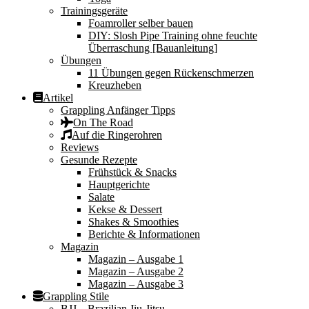
Trainingsgeräte
Foamroller selber bauen
DIY: Slosh Pipe Training ohne feuchte
Überraschung [Bauanleitung]
Übungen
11 Übungen gegen Rückenschmerzen
Kreuzheben
Artikel
Grappling Anfänger Tipps
On The Road
Auf die Ringerohren
Reviews
Gesunde Rezepte
Frühstück & Snacks
Hauptgerichte
Salate
Kekse & Dessert
Shakes & Smoothies
Berichte & Informationen
Magazin
Magazin – Ausgabe 1
Magazin – Ausgabe 2
Magazin – Ausgabe 3
Grappling Stile
BJJ – Brazilian Jiu-Jitsu