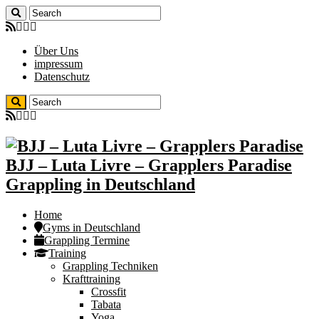
Über Uns
impressum
Datenschutz
BJJ – Luta Livre – Grapplers Paradise
Grappling in Deutschland
Home
Gyms in Deutschland
Grappling Termine
Training
Grappling Techniken
Krafttraining
Crossfit
Tabata
Yoga