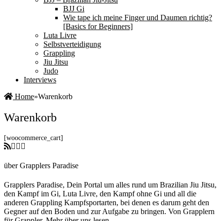
BJJ Gi
Wie tape ich meine Finger und Daumen richtig?
[Basics for Beginners]
Luta Livre
Selbstverteidigung
Grappling
Jiu Jitsu
Judo
Interviews
Home
»
Warenkorb
Warenkorb
[woocommerce_cart]
über Grapplers Paradise
Grapplers Paradise, Dein Portal um alles rund um Brazilian Jiu Jitsu,
den Kampf im Gi, Luta Livre, den Kampf ohne Gi und all die
anderen Grappling Kampfsportarten, bei denen es darum geht den
Gegner auf den Boden und zur Aufgabe zu bringen. Von Grapplern
für Grappler.
Mehr über uns lesen.