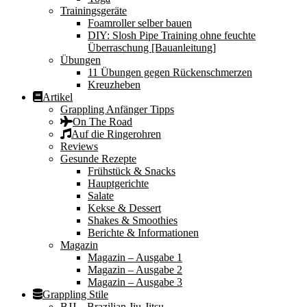
Trainingsgeräte
Foamroller selber bauen
DIY: Slosh Pipe Training ohne feuchte
Überraschung [Bauanleitung]
Übungen
11 Übungen gegen Rückenschmerzen
Kreuzheben
Artikel
Grappling Anfänger Tipps
On The Road
Auf die Ringerohren
Reviews
Gesunde Rezepte
Frühstück & Snacks
Hauptgerichte
Salate
Kekse & Dessert
Shakes & Smoothies
Berichte & Informationen
Magazin
Magazin – Ausgabe 1
Magazin – Ausgabe 2
Magazin – Ausgabe 3
Grappling Stile
BJJ – Brazilian Jiu-Jitsu