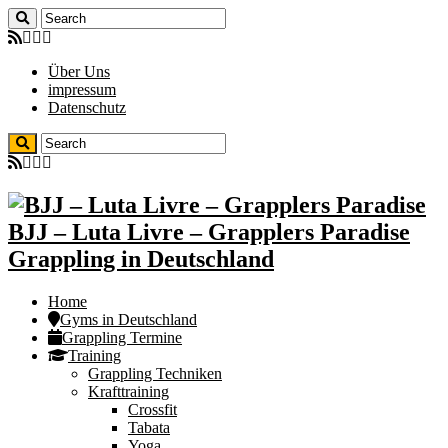
Über Uns
impressum
Datenschutz
BJJ – Luta Livre – Grapplers Paradise
Grappling in Deutschland
Home
Gyms in Deutschland
Grappling Termine
Training
Grappling Techniken
Krafttraining
Crossfit
Tabata
Yoga