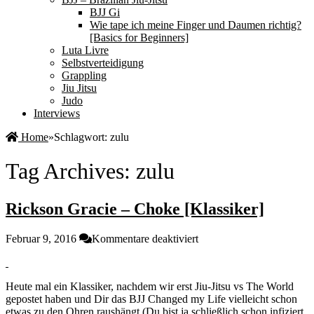
BJJ Gi
Wie tape ich meine Finger und Daumen richtig?
[Basics for Beginners]
Luta Livre
Selbstverteidigung
Grappling
Jiu Jitsu
Judo
Interviews
Home
»
Schlagwort:
zulu
Tag Archives:
zulu
Rickson Gracie – Choke [Klassiker]
für
Februar 9, 2016
Kommentare deaktiviert
Rickson
Gracie
–
Heute mal ein Klassiker, nachdem wir erst Jiu-Jitsu vs The World
Choke
gepostet haben und Dir das BJJ Changed my Life vielleicht schon
[Klassiker]
etwas zu den Ohren raushängt (Du bist ja schließlich schon infiziert