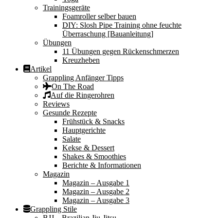
Trainingsgeräte
Foamroller selber bauen
DIY: Slosh Pipe Training ohne feuchte
Überraschung [Bauanleitung]
Übungen
11 Übungen gegen Rückenschmerzen
Kreuzheben
Artikel
Grappling Anfänger Tipps
On The Road
Auf die Ringerohren
Reviews
Gesunde Rezepte
Frühstück & Snacks
Hauptgerichte
Salate
Kekse & Dessert
Shakes & Smoothies
Berichte & Informationen
Magazin
Magazin – Ausgabe 1
Magazin – Ausgabe 2
Magazin – Ausgabe 3
Grappling Stile
BJJ – Brazilian Jiu-Jitsu