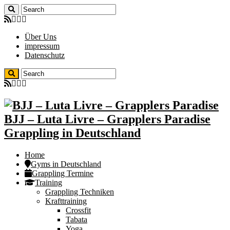
Über Uns
impressum
Datenschutz
BJJ – Luta Livre – Grapplers Paradise
Grappling in Deutschland
Home
Gyms in Deutschland
Grappling Termine
Training
Grappling Techniken
Krafttraining
Crossfit
Tabata
Yoga