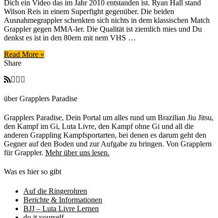
Dich ein Video das im Jahr 2010 entstanden ist. Ryan Hall stand
Submission
Wilson Reis in einem Superfight gegenüber. Die beiden
[Submission
Ausnahmegrappler schenkten sich nichts in dem klassischen Match
Sunday]
Grappler gegen MMA-ler. Die Qualität ist ziemlich mies und Du
denkst es ist in den 80ern mit nem VHS …
Read More »
Share
über Grapplers Paradise
Grapplers Paradise, Dein Portal um alles rund um Brazilian Jiu Jitsu,
den Kampf im Gi, Luta Livre, den Kampf ohne Gi und all die
anderen Grappling Kampfsportarten, bei denen es darum geht den
Gegner auf den Boden und zur Aufgabe zu bringen. Von Grapplern
für Grappler.
Mehr über uns lesen.
Was es hier so gibt
Auf die Ringerohren
Berichte & Informationen
BJJ – Luta Livre Lernen
do it yourself