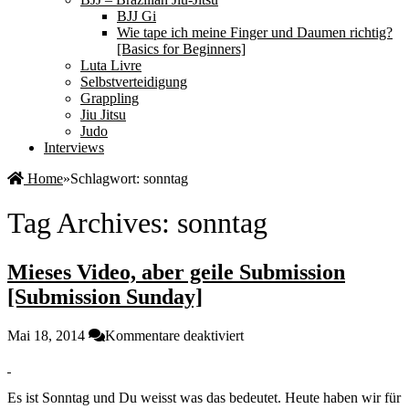
BJJ Gi
Wie tape ich meine Finger und Daumen richtig?
[Basics for Beginners]
Luta Livre
Selbstverteidigung
Grappling
Jiu Jitsu
Judo
Interviews
Home
»
Schlagwort:
sonntag
Tag Archives:
sonntag
Mieses Video, aber geile Submission
[Submission Sunday]
für
Mai 18, 2014
Kommentare deaktiviert
Mieses
Video,
aber
Es ist Sonntag und Du weisst was das bedeutet. Heute haben wir für
geile