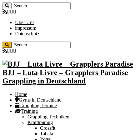
Über Uns
impressum
Datenschutz
BJJ – Luta Livre – Grapplers Paradise
Grappling in Deutschland
Home
Gyms in Deutschland
Grappling Termine
Training
Grappling Techniken
Krafttraining
Crossfit
Tabata
Yoga