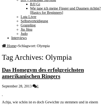
BJJ Gi
Wie tape ich meine Finger und Daumen richtig?
[Basics for Beginners]
Luta Livre
Selbstverteidigung
Grappling
Jiu Jitsu
Judo
Interviews
Home
»
Schlagwort:
Olympia
Tag Archives:
Olympia
Das Homegym des erfolgreichsten
amerikanischen Ringers
September 28, 2013
1
Achja, wie schön ist es doch Gewichte zu stemmen und in einem