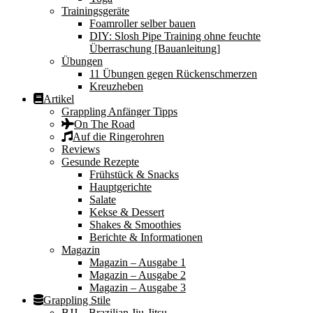
Trainingsgeräte
Foamroller selber bauen
DIY: Slosh Pipe Training ohne feuchte
Überraschung [Bauanleitung]
Übungen
11 Übungen gegen Rückenschmerzen
Kreuzheben
Artikel
Grappling Anfänger Tipps
On The Road
Auf die Ringerohren
Reviews
Gesunde Rezepte
Frühstück & Snacks
Hauptgerichte
Salate
Kekse & Dessert
Shakes & Smoothies
Berichte & Informationen
Magazin
Magazin – Ausgabe 1
Magazin – Ausgabe 2
Magazin – Ausgabe 3
Grappling Stile
BJJ – Brazilian Jiu-Jitsu