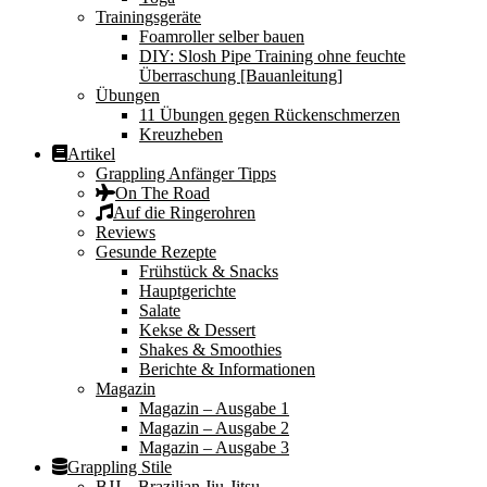
Trainingsgeräte
Foamroller selber bauen
DIY: Slosh Pipe Training ohne feuchte
Überraschung [Bauanleitung]
Übungen
11 Übungen gegen Rückenschmerzen
Kreuzheben
Artikel
Grappling Anfänger Tipps
On The Road
Auf die Ringerohren
Reviews
Gesunde Rezepte
Frühstück & Snacks
Hauptgerichte
Salate
Kekse & Dessert
Shakes & Smoothies
Berichte & Informationen
Magazin
Magazin – Ausgabe 1
Magazin – Ausgabe 2
Magazin – Ausgabe 3
Grappling Stile
BJJ – Brazilian Jiu-Jitsu