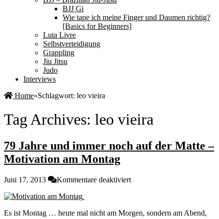
BJJ Gi
Wie tape ich meine Finger und Daumen richtig?
[Basics for Beginners]
Luta Livre
Selbstverteidigung
Grappling
Jiu Jitsu
Judo
Interviews
Home
»
Schlagwort:
leo vieira
Tag Archives:
leo vieira
79 Jahre und immer noch auf der Matte –
Motivation am Montag
für
Juni 17, 2013
Kommentare deaktiviert
79
Jahre
und
Es ist Montag … heute mal nicht am Morgen, sondern am Abend,
immer