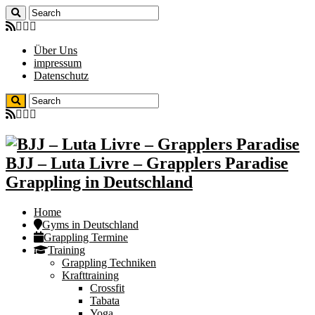
Über Uns
impressum
Datenschutz
BJJ – Luta Livre – Grapplers Paradise
Grappling in Deutschland
Home
Gyms in Deutschland
Grappling Termine
Training
Grappling Techniken
Krafttraining
Crossfit
Tabata
Yoga