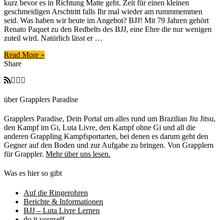
kurz bevor es in Richtung Matte geht. Zeit für einen kleinen
noch
geschmeidigen Arschtritt falls Ihr mal wieder am rummmemmen
auf
seid. Was haben wir heute im Angebot? BJJ! Mit 79 Jahren gehört
der
Renato Paquet zu den Redbelts des BJJ, eine Ehre die nur wenigen
Matte
zuteil wird. Natürlich lässt er …
–
Motivation
Read More »
am
Share
Montag
über Grapplers Paradise
Grapplers Paradise, Dein Portal um alles rund um Brazilian Jiu Jitsu,
den Kampf im Gi, Luta Livre, den Kampf ohne Gi und all die
anderen Grappling Kampfsportarten, bei denen es darum geht den
Gegner auf den Boden und zur Aufgabe zu bringen. Von Grapplern
für Grappler.
Mehr über uns lesen.
Was es hier so gibt
Auf die Ringerohren
Berichte & Informationen
BJJ – Luta Livre Lernen
do it yourself