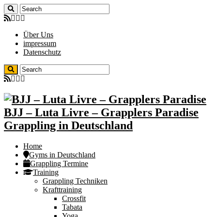
Über Uns
impressum
Datenschutz
BJJ – Luta Livre – Grapplers Paradise
Grappling in Deutschland
Home
Gyms in Deutschland
Grappling Termine
Training
Grappling Techniken
Krafttraining
Crossfit
Tabata
Yoga