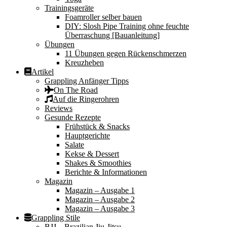
Trainingsgeräte
Foamroller selber bauen
DIY: Slosh Pipe Training ohne feuchte
Überraschung [Bauanleitung]
Übungen
11 Übungen gegen Rückenschmerzen
Kreuzheben
Artikel
Grappling Anfänger Tipps
On The Road
Auf die Ringerohren
Reviews
Gesunde Rezepte
Frühstück & Snacks
Hauptgerichte
Salate
Kekse & Dessert
Shakes & Smoothies
Berichte & Informationen
Magazin
Magazin – Ausgabe 1
Magazin – Ausgabe 2
Magazin – Ausgabe 3
Grappling Stile
BJJ – Brazilian Jiu-Jitsu