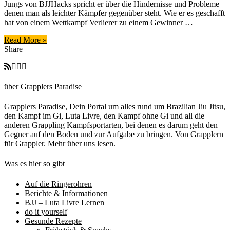
Jungs von BJJHacks spricht er über die Hindernisse und Probleme
–
denen man als leichter Kämpfer gegenüber steht. Wie er es geschafft
Felipe
hat von einem Wettkampf Verlierer zu einem Gewinner …
Costa
Read More »
Share
über Grapplers Paradise
Grapplers Paradise, Dein Portal um alles rund um Brazilian Jiu Jitsu,
den Kampf im Gi, Luta Livre, den Kampf ohne Gi und all die
anderen Grappling Kampfsportarten, bei denen es darum geht den
Gegner auf den Boden und zur Aufgabe zu bringen. Von Grapplern
für Grappler.
Mehr über uns lesen.
Was es hier so gibt
Auf die Ringerohren
Berichte & Informationen
BJJ – Luta Livre Lernen
do it yourself
Gesunde Rezepte