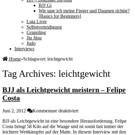
BJJ Gi
Wie tape ich meine Finger und Daumen richtig?
[Basics for Beginners]
Luta Livre
Selbstverteidigung
Grappling
Jiu Jitsu
Judo
Interviews
Home
»
Schlagwort:
leichtgewicht
Tag Archives:
leichtgewicht
BJJ als Leichtgewicht meistern – Felipe
Costa
für
Juni 2, 2012
Kommentare deaktiviert
BJJ
BJJ als Leichtgewicht ist eine besondere Herausforderung. Felipe
als
Costa bringt 58 Kilo auf die Waage und ist somit fast immer der
Leichtgewicht
leichtere Wettkämpfer auf der Matte. In diesem Interview mit den
meistern