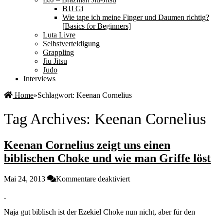
BJJ Gi
Wie tape ich meine Finger und Daumen richtig?
[Basics for Beginners]
Luta Livre
Selbstverteidigung
Grappling
Jiu Jitsu
Judo
Interviews
Home
»
Schlagwort:
Keenan Cornelius
Tag Archives:
Keenan Cornelius
Keenan Cornelius zeigt uns einen
biblischen Choke und wie man Griffe löst
für
Mai 24, 2013
Kommentare deaktiviert
Keenan
Cornelius
zeigt
Naja gut biblisch ist der Ezekiel Choke nun nicht, aber für den
uns