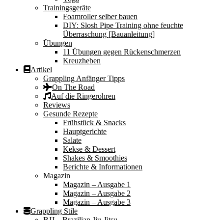
Trainingsgeräte
Foamroller selber bauen
DIY: Slosh Pipe Training ohne feuchte
Überraschung [Bauanleitung]
Übungen
11 Übungen gegen Rückenschmerzen
Kreuzheben
Artikel
Grappling Anfänger Tipps
On The Road
Auf die Ringerohren
Reviews
Gesunde Rezepte
Frühstück & Snacks
Hauptgerichte
Salate
Kekse & Dessert
Shakes & Smoothies
Berichte & Informationen
Magazin
Magazin – Ausgabe 1
Magazin – Ausgabe 2
Magazin – Ausgabe 3
Grappling Stile
BJJ – Brazilian Jiu-Jitsu