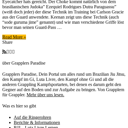
Eyecatcher hats gereicht. Der Choke kommt natürlich von dem
einen
brasilianischen Judoka” Ezequiel Rodrigues Dutra Paraguassu”
biblischen
(weiß doch jeder) der diese Technik im Training bei Carlson Gracie
Choke
aus der Guard anwendete. Keenan zeigt uns diese Technik (auch
und
“sode guruma jime” genannt) und wie man verschiedene Griffe löst
wie
bevor man seinen Guard-Pass …
man
Griffe
Read More »
löst
Share
über Grapplers Paradise
Grapplers Paradise, Dein Portal um alles rund um Brazilian Jiu Jitsu,
den Kampf im Gi, Luta Livre, den Kampf ohne Gi und all die
anderen Grappling Kampfsportarten, bei denen es darum geht den
Gegner auf den Boden und zur Aufgabe zu bringen. Von Grapplern
für Grappler.
Mehr über uns lesen.
Was es hier so gibt
Auf die Ringerohren
Berichte & Informationen
BJJ – Luta Livre Lernen