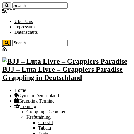
Über Uns
impressum
Datenschutz
BJJ – Luta Livre – Grapplers Paradise
Grappling in Deutschland
Home
Gyms in Deutschland
Grappling Termine
Training
Grappling Techniken
Krafttraining
Crossfit
Tabata
Yoga