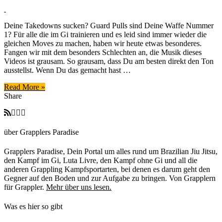
Fliegen
Leichtgemacht
–
Deine Takedowns sucken? Guard Pulls sind Deine Waffe Nummer
Takedowns
1? Für alle die im Gi trainieren und es leid sind immer wieder die
für
gleichen Moves zu machen, haben wir heute etwas besonderes.
Fortgeschrittene
Fangen wir mit dem besonders Schlechten an, die Musik dieses
mit
Videos ist grausam. So grausam, dass Du am besten direkt den Ton
Shozo
ausstellst. Wenn Du das gemacht hast …
Fujii
(8.
Read More »
Dan
Share
Judo)
und
Katsuhiko
Kashiwazaki
über Grapplers Paradise
Grapplers Paradise, Dein Portal um alles rund um Brazilian Jiu Jitsu,
den Kampf im Gi, Luta Livre, den Kampf ohne Gi und all die
anderen Grappling Kampfsportarten, bei denen es darum geht den
Gegner auf den Boden und zur Aufgabe zu bringen. Von Grapplern
für Grappler.
Mehr über uns lesen.
Was es hier so gibt