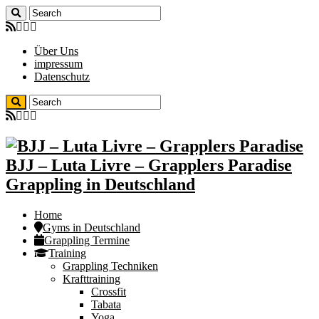
Über Uns
impressum
Datenschutz
BJJ – Luta Livre – Grapplers Paradise
Grappling in Deutschland
Home
Gyms in Deutschland
Grappling Termine
Training
Grappling Techniken
Krafttraining
Crossfit
Tabata
Yoga