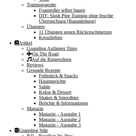
Trainingsgeräte
Foamroller selber bauen
DIY: Slosh Pipe Training ohne feuchte
Überraschung [Bauanleitung]
Übungen
11 Übungen gegen Rückenschmerzen
Kreuzheben
Artikel
Grappling Anfänger Tipps
On The Road
Auf die Ringerohren
Reviews
Gesunde Rezepte
Frühstück & Snacks
Hauptgerichte
Salate
Kekse & Dessert
Shakes & Smoothies
Berichte & Informationen
Magazin
Magazin – Ausgabe 1
Magazin – Ausgabe 2
Magazin – Ausgabe 3
Grappling Stile
BJJ – Brazilian Jiu-Jitsu