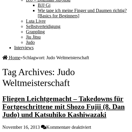
BJJ Gi
Wie tape ich meine Finger und Daumen richtig?
[Basics for Beginners]
Luta Livre
Selbstverteidigung
Grappling
Jiu Jitsu
Judo
Interviews
Home
»
Schlagwort:
Judo Weltmeisterschaft
Tag Archives:
Judo
Weltmeisterschaft
Fliegen Leichtgemacht – Takedowns für
Fortgeschrittene mit Shozo Fujii (8. Dan
Judo) und Katsuhiko Kashiwazaki
für
November 16, 2013
Kommentare deaktiviert