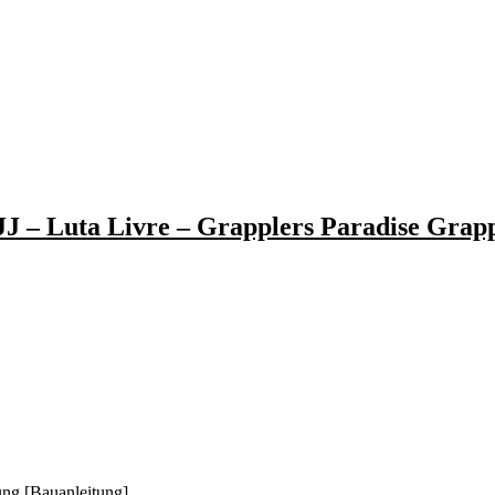
J – Luta Livre – Grapplers Paradise Grapp
ung [Bauanleitung]