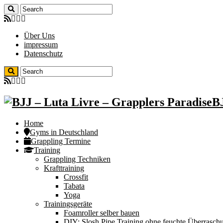
Über Uns
impressum
Datenschutz
BJ
Home
Gyms in Deutschland
Grappling Termine
Training
Grappling Techniken
Krafttraining
Crossfit
Tabata
Yoga
Trainingsgeräte
Foamroller selber bauen
DIY: Slosh Pipe Training ohne feuchte Überrasch