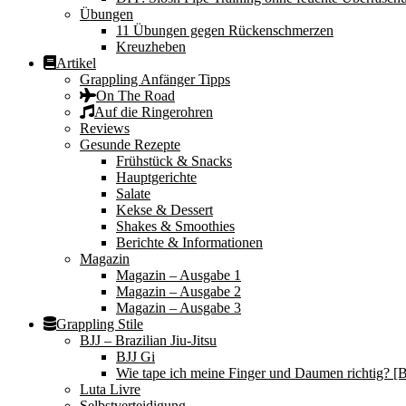
Übungen
11 Übungen gegen Rückenschmerzen
Kreuzheben
Artikel
Grappling Anfänger Tipps
On The Road
Auf die Ringerohren
Reviews
Gesunde Rezepte
Frühstück & Snacks
Hauptgerichte
Salate
Kekse & Dessert
Shakes & Smoothies
Berichte & Informationen
Magazin
Magazin – Ausgabe 1
Magazin – Ausgabe 2
Magazin – Ausgabe 3
Grappling Stile
BJJ – Brazilian Jiu-Jitsu
BJJ Gi
Wie tape ich meine Finger und Daumen richtig? [B
Luta Livre
Selbstverteidigung