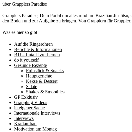
über Grapplers Paradise
Grapplers Paradise, Dein Portal um alles rund um Brazilian Jiu Jits
den Boden und zur Aufgabe zu bringen. Von Grapplern für Grappler
Was es hier so gibt
Auf die Ringerohren
Berichte & Informationen
BJJ – Luta Livre Lernen
do it yourself
Gesunde Rezepte
Frühstück & Snacks
Hauptgerichte
Kekse & Dessert
Salate
Shakes & Smoothies
GP Exklusiv
Grappling Videos
in eigener Sache
Internationale Interviews
Interviews
Kraftaufbau
Motivation am Montag