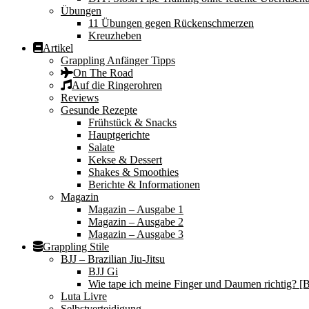
Übungen
11 Übungen gegen Rückenschmerzen
Kreuzheben
Artikel
Grappling Anfänger Tipps
On The Road
Auf die Ringerohren
Reviews
Gesunde Rezepte
Frühstück & Snacks
Hauptgerichte
Salate
Kekse & Dessert
Shakes & Smoothies
Berichte & Informationen
Magazin
Magazin – Ausgabe 1
Magazin – Ausgabe 2
Magazin – Ausgabe 3
Grappling Stile
BJJ – Brazilian Jiu-Jitsu
BJJ Gi
Wie tape ich meine Finger und Daumen richtig? [B
Luta Livre
Selbstverteidigung