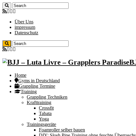
Über Uns
impressum
Datenschutz
BJ
Home
Gyms in Deutschland
Grappling Termine
Training
Grappling Techniken
Krafttraining
Crossfit
Tabata
Yoga
Trainingsgeräte
Foamroller selber bauen
DIY: Slosh Pipe Training ohne feuchte Überrasch