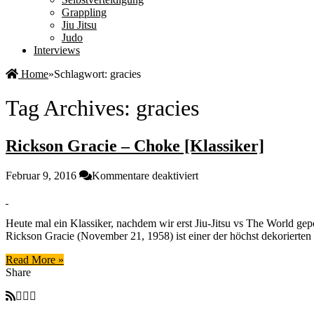
Grappling
Jiu Jitsu
Judo
Interviews
Home
»
Schlagwort:
gracies
Tag Archives:
gracies
Rickson Gracie – Choke [Klassiker]
für
Februar 9, 2016
Kommentare deaktiviert
Rickson
Gracie
–
Heute mal ein Klassiker, nachdem wir erst Jiu-Jitsu vs The World gepo
Choke
Rickson Gracie (November 21, 1958) ist einer der höchst dekorierte
[Klassiker]
Read More »
Share