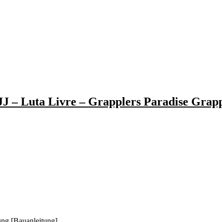
J – Luta Livre – Grapplers Paradise Grapp
ung [Bauanleitung]