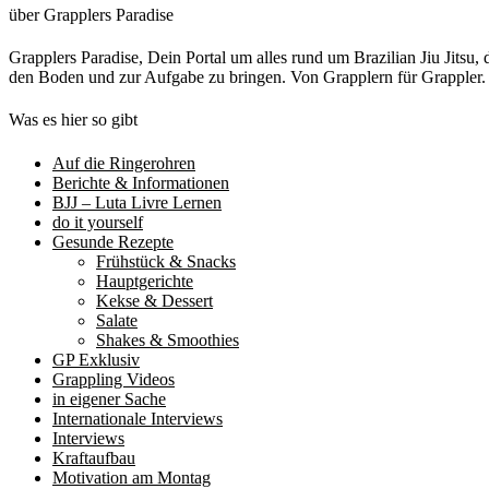
über Grapplers Paradise
Grapplers Paradise, Dein Portal um alles rund um Brazilian Jiu Jits
den Boden und zur Aufgabe zu bringen. Von Grapplern für Grappler
Was es hier so gibt
Auf die Ringerohren
Berichte & Informationen
BJJ – Luta Livre Lernen
do it yourself
Gesunde Rezepte
Frühstück & Snacks
Hauptgerichte
Kekse & Dessert
Salate
Shakes & Smoothies
GP Exklusiv
Grappling Videos
in eigener Sache
Internationale Interviews
Interviews
Kraftaufbau
Motivation am Montag