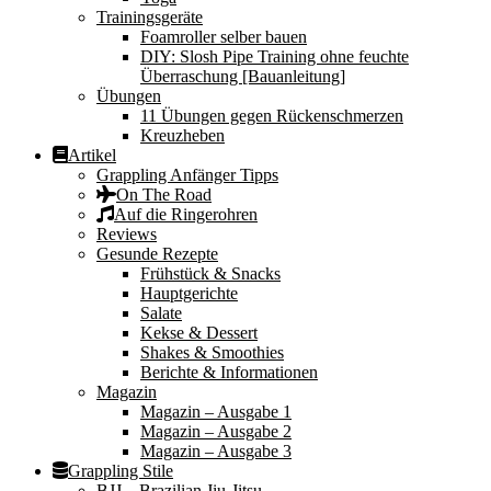
Trainingsgeräte
Foamroller selber bauen
DIY: Slosh Pipe Training ohne feuchte
Überraschung [Bauanleitung]
Übungen
11 Übungen gegen Rückenschmerzen
Kreuzheben
Artikel
Grappling Anfänger Tipps
On The Road
Auf die Ringerohren
Reviews
Gesunde Rezepte
Frühstück & Snacks
Hauptgerichte
Salate
Kekse & Dessert
Shakes & Smoothies
Berichte & Informationen
Magazin
Magazin – Ausgabe 1
Magazin – Ausgabe 2
Magazin – Ausgabe 3
Grappling Stile
BJJ – Brazilian Jiu-Jitsu