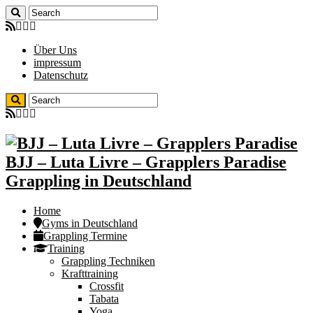
Über Uns
impressum
Datenschutz
BJJ – Luta Livre – Grapplers Paradise
Grappling in Deutschland
Home
Gyms in Deutschland
Grappling Termine
Training
Grappling Techniken
Krafttraining
Crossfit
Tabata
Yoga