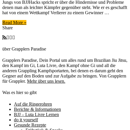
Jungs von BJJHacks spricht er über die Hindernisse und Probleme
–
denen man als leichter Kämpfer gegenüber steht. Wie er es geschafft
Felipe
hat von einem Wettkampf Verlierer zu einem Gewinner …
Costa
Read More »
Share
über Grapplers Paradise
Grapplers Paradise, Dein Portal um alles rund um Brazilian Jiu Jitsu,
den Kampf im Gi, Luta Livre, den Kampf ohne Gi und all die
anderen Grappling Kampfsportarten, bei denen es darum geht den
Gegner auf den Boden und zur Aufgabe zu bringen. Von Grapplern
für Grappler.
Mehr über uns lesen.
Was es hier so gibt
Auf die Ringerohren
Berichte & Informationen
BJJ – Luta Livre Lernen
do it yourself
Gesunde Rezepte