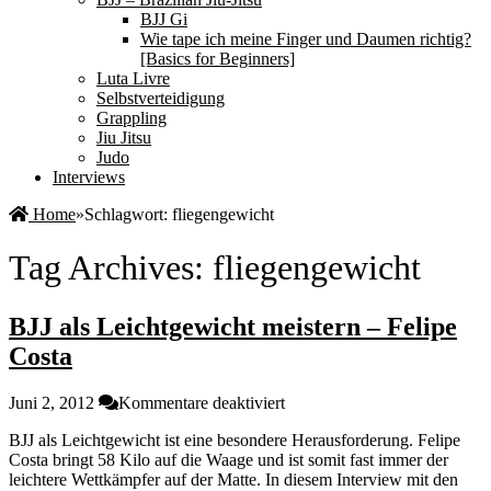
BJJ Gi
Wie tape ich meine Finger und Daumen richtig?
[Basics for Beginners]
Luta Livre
Selbstverteidigung
Grappling
Jiu Jitsu
Judo
Interviews
Home
»
Schlagwort:
fliegengewicht
Tag Archives:
fliegengewicht
BJJ als Leichtgewicht meistern – Felipe
Costa
für
Juni 2, 2012
Kommentare deaktiviert
BJJ
BJJ als Leichtgewicht ist eine besondere Herausforderung. Felipe
als
Costa bringt 58 Kilo auf die Waage und ist somit fast immer der
Leichtgewicht
leichtere Wettkämpfer auf der Matte. In diesem Interview mit den
meistern