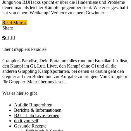
Jungs von BJJHacks spricht er über die Hindernisse und Probleme
–
denen man als leichter Kämpfer gegenüber steht. Wie er es geschafft
Felipe
hat von einem Wettkampf Verlierer zu einem Gewinner …
Costa
Read More »
Share
über Grapplers Paradise
Grapplers Paradise, Dein Portal um alles rund um Brazilian Jiu Jitsu,
den Kampf im Gi, Luta Livre, den Kampf ohne Gi und all die
anderen Grappling Kampfsportarten, bei denen es darum geht den
Gegner auf den Boden und zur Aufgabe zu bringen. Von Grapplern
für Grappler.
Mehr über uns lesen.
Was es hier so gibt
Auf die Ringerohren
Berichte & Informationen
BJJ – Luta Livre Lernen
do it yourself
Gesunde Rezepte