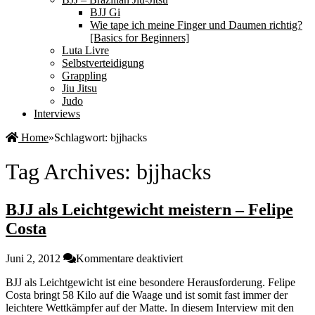
BJJ Gi
Wie tape ich meine Finger und Daumen richtig?
[Basics for Beginners]
Luta Livre
Selbstverteidigung
Grappling
Jiu Jitsu
Judo
Interviews
Home
»
Schlagwort:
bjjhacks
Tag Archives:
bjjhacks
BJJ als Leichtgewicht meistern – Felipe
Costa
für
Juni 2, 2012
Kommentare deaktiviert
BJJ
BJJ als Leichtgewicht ist eine besondere Herausforderung. Felipe
als
Costa bringt 58 Kilo auf die Waage und ist somit fast immer der
Leichtgewicht
leichtere Wettkämpfer auf der Matte. In diesem Interview mit den
meistern