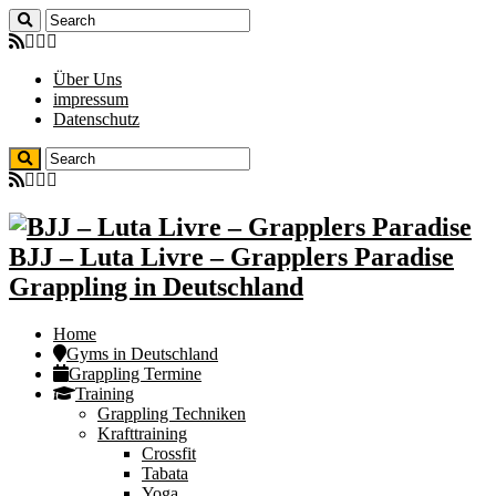
Über Uns
impressum
Datenschutz
BJJ – Luta Livre – Grapplers Paradise
Grappling in Deutschland
Home
Gyms in Deutschland
Grappling Termine
Training
Grappling Techniken
Krafttraining
Crossfit
Tabata
Yoga