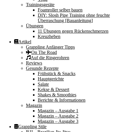
Trainingsgeräte
Foamroller selber bauen
DIY: Slosh Pipe Training ohne feuchte
Überraschung [Bauanleitung]
Übungen
11 Übungen gegen Rückenschmerzen
Kreuzheben
Artikel
Grappling Anfänger Tipps
On The Road
Auf die Ringerohren
Reviews
Gesunde Rezepte
Frühstück & Snacks
Hauptgerichte
Salate
Kekse & Dessert
Shakes & Smoothies
Berichte & Informationen
Magazin
Magazin – Ausgabe 1
Magazin – Ausgabe 2
Magazin – Ausgabe 3
Grappling Stile
BJJ – Brazilian Jiu-Jitsu